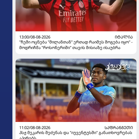
13:00/08-08-2026
ᲘᲢᲐᲚᲘᲐ
"ჩემი ოცნება "მილანთან" ერთად რაიმეს მოგება იყო" -
მოდრიჩმა "როსონერიში" თავის მისიაზე ისაუბრა
11:02/08-08-2026
ᲡᲐᲤᲠᲐᲜᲒᲔᲗᲘ
პსჟ მეკარის შეძენას და "იუვენტუსში" განათხოვრებას
აპირებს