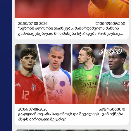
20:50/07-08-2026
ᲚᲔᲒᲘᲝᲜᲔᲠᲔᲑᲘ
"სეზონს ალისონი დაიწყებს, მამარდაშვილს შანსის
გამოსაყენებლად მოთმინება სჭირდება, რომელსაც
100%-ით მიიღებს" - განაცხადა "ლივერპულის"
ყოფილმა მეკარემ
20:04/07-08-2026
ᲡᲐᲤᲠᲐᲜᲒᲔᲗᲘ
გაყიდიან თუ არა საფონოვს და შევალიეს - ვინ იქნება
პსჟ-ს ძირითადი მეკარე?