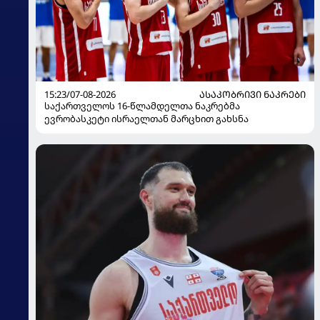
15:23/07-08-2026
ᲐᲡᲐᲙᲝᲑᲠᲘᲕᲘ ᲜᲐᲙᲠᲔᲑᲘ
საქართველოს 16-წლამდელთა ნაკრებმა
ევრობასკეტი ისრაელთან მარცხით გახსნა