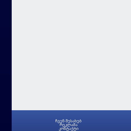
ჩვენ შესახებ
რეკლამა
კონტაქტი