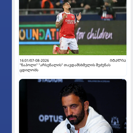
16:01/07-08-2026
ᲘᲢᲐᲚᲘᲐ
"ნაპოლი" "არსენალის" თავდამსხმელის შეძენას
ცდილობს