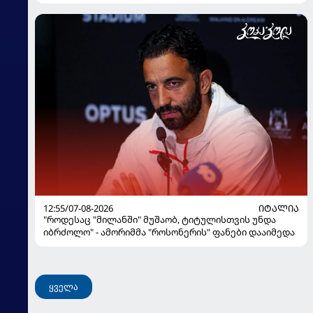
12:55/07-08-2026
ᲘᲢᲐᲚᲘᲐ
"როდესაც "მილანში" მუშაობ, ტიტულისთვის უნდა
იბრძოლო" - ამორიმმა "როსონერის" ფანები დააიმედა
ყველა