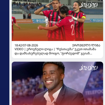
18:42/07-08-2026
ᲔᲠᲝᲕᲜᲣᲚᲘ ᲚᲘᲒᲐ
VIDEO | ეროვნული ლიგა | "რუსთავმა" უკეთ ითამაშა
და დამსახურებულად მოიგო, "ტორპედომ" გვიან
გაიღვიძა...