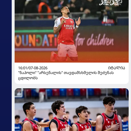
16:01/07-08-2026
ᲘᲢᲐᲚᲘᲐ
"ნაპოლი" "არსენალის" თავდამსხმელის შეძენას
ცდილობს