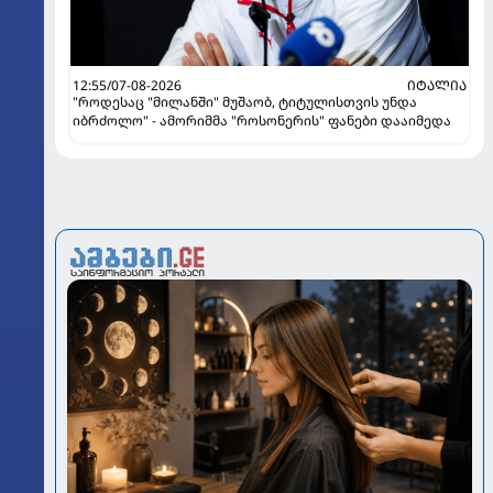
12:55/07-08-2026
ᲘᲢᲐᲚᲘᲐ
"როდესაც "მილანში" მუშაობ, ტიტულისთვის უნდა
იბრძოლო" - ამორიმმა "როსონერის" ფანები დააიმედა