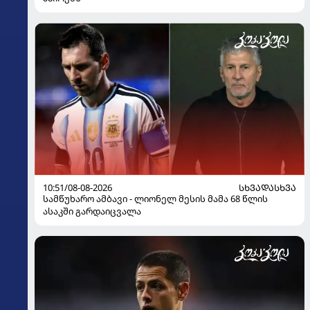
10:51/08-08-2026
ᲡᲮᲕᲐᲓᲐᲡᲮᲕᲐ
სამწუხარო ამბავი - ლიონელ მესის მამა 68 წლის
ასაკში გარდაიცვალა