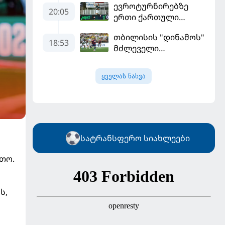
ევროტურნირებზე
გამოიყენა და
20:05
ერთი ქართული
"რეალთან"
გოლი მაინც გავიდა
კონტრაქტი
თბილისის "დინამოს"
მომგებიანად
18:53
მძლეველი
გააგრძელა
"ჟალგირისი" სახლში
"ჰაიდუკთან"
ყველას ნახვა
განადგურდა
სატრანსფერო სიახლეები
რთო.
ს,