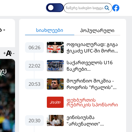
 -
სიახლეები
პოპულარული
ოფიციალურად: გიგა
06:26
ჭიკაძე UFC-ში მორიგ
+
-
ბრძოლას
საქართველოს U16
სექტემბერში
22:02
ნაკრები
გამართავს
ევრობასკეტის
მოურინიო შოკშია -
ფინალურ ეტაპზე – A
20:53
როდრის "რეალის"
დივიზიონში
ლოდინი მობეზრდა
ასპარეზობას იწყებს
ფეხბურთის
და "ბარსელონაში"
07:09
რუბრიკის სპონსორი
გადადის
ვინისიუსმა
20:30
"არსენალით"
დაინტერესება