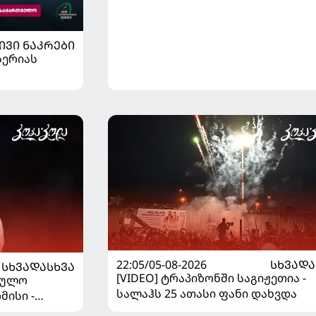
ᲘᲕᲘ ᲜᲐᲙᲠᲔᲑᲘ
სერიას
22:05/05-08-2026
ᲡᲮᲕᲐᲓᲐ
ᲡᲮᲕᲐᲓᲐᲡᲮᲕᲐ
[VIDEO] ტრაპიზონში საგიჟეთია -
ეულო
სალაჰს 25 ათასი ფანი დახვდა
მისი -
დაწყდა