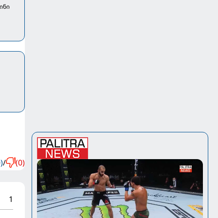
ინი
)
/
(0)
1