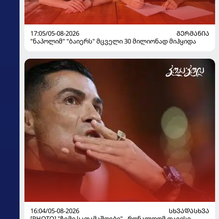
17:05/05-08-2026
ᲒᲔᲠᲛᲐᲜᲘᲐ
"ნაპოლიმ" "ბაიერს" მცველი 30 მილიონად მიჰყიდა
16:04/05-08-2026
ᲡᲮᲕᲐᲓᲐᲡᲮᲕᲐ
[PHOTO] "ჩემი სათამაშოები" - რონალდომ თავისი