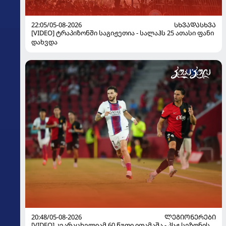
22:05/05-08-2026
ᲡᲮᲕᲐᲓᲐᲡᲮᲕᲐ
[VIDEO] ტრაპიზონში საგიჟეთია - სალაჰს 25 ათასი ფანი
დახვდა
20:48/05-08-2026
ᲚᲔᲒᲘᲝᲜᲔᲠᲔᲑᲘ
[VIDEO] კვარაცხელიამ 60 წუთი ითამაშა - პსჟ სეზონის