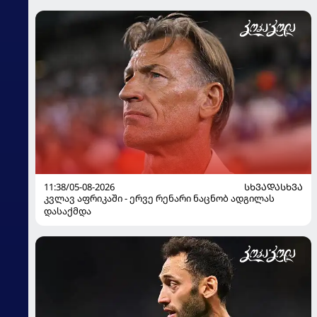
11:38/05-08-2026
ᲡᲮᲕᲐᲓᲐᲡᲮᲕᲐ
კვლავ აფრიკაში - ერვე რენარი ნაცნობ ადგილას
დასაქმდა