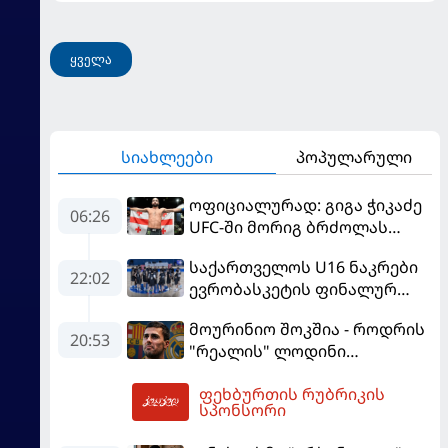
მოჰყავს
ყველა
სიახლეები
პოპულარული
ოფიციალურად: გიგა ჭიკაძე
06:26
UFC-ში მორიგ ბრძოლას
სექტემბერში გამართავს
საქართველოს U16 ნაკრები
22:02
ევრობასკეტის ფინალურ
ეტაპზე – A დივიზიონში
მოურინიო შოკშია - როდრის
ასპარეზობას იწყებს
20:53
"რეალის" ლოდინი
მობეზრდა და
ფეხბურთის რუბრიკის
"ბარსელონაში" გადადის
07:12
სპონსორი