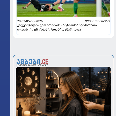
20:02/05-08-2026
ᲚᲔᲒᲘᲝᲜᲔᲠᲔᲑᲘ
კიტეიშვილმა ვერ ითამაშა - "შტურმი" ჩემპიონთა
ლიგაზე "ფენერბაჰჩესთან" დამარცხდა