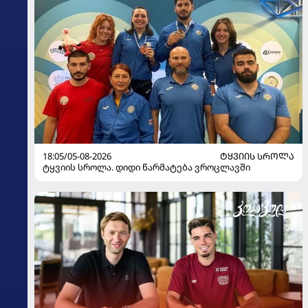
18:05/05-08-2026
ᲢᲧᲕᲘᲘᲡ ᲡᲠᲝᲚᲐ
ტყვიის სროლა. დიდი წარმატება ვროცლავში