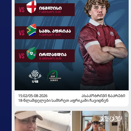
15:02/05-08-2026
ᲐᲡᲐᲙᲝᲑᲠᲘᲕᲘ ᲜᲐᲙᲠᲔᲑᲘ
18-წლამდელები სამხრეთ აფრიკაში ჩავიდნენ