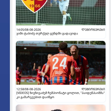
14:05/08-08-2026
ᲚᲔᲒᲘᲝᲜᲔᲠᲔᲑᲘ
ჯიმი ტაბიძე თურქულ გუნდში გადავიდა
12:58/08-08-2026
ᲚᲔᲒᲘᲝᲜᲔᲠᲔᲑᲘ
[VIDEOS] ზივზივაძემ ჩემპიონატი გოლით, "ჰაიდენჰაიმმა"
კი გამარჯვებით დაიწყო