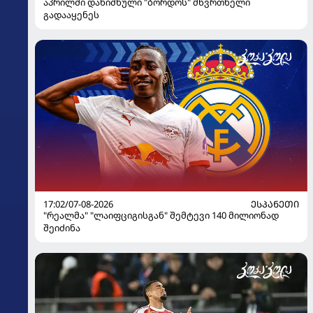
აპრილში დანიშნული "ბორდოს" მწვრთნელი
გადააყენეს
17:02/07-08-2026
ᲔᲡᲞᲐᲜᲔᲗᲘ
"რეალმა" "ლაიფციგისგან" შემტევი 140 მილიონად
შეიძინა