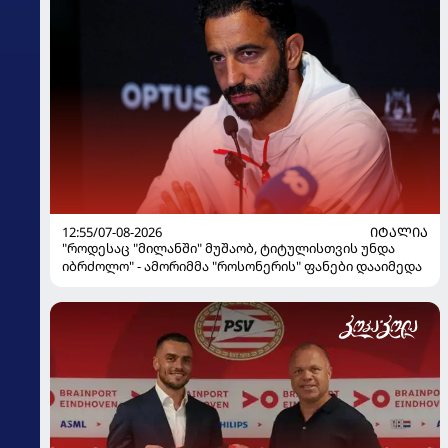
12:55/07-08-2026
ᲘᲢᲐᲚᲘᲐ
"როდესაც "მილანში" მუშაობ, ტიტულისთვის უნდა
იბრძოლო" - ამორიმმა "როსონერის" ფანები დააიმედა