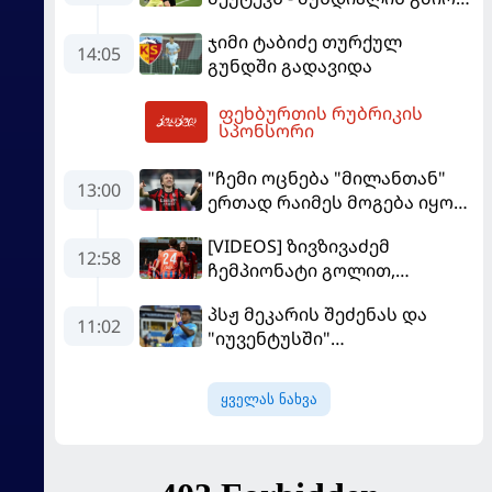
მალე პსჟ-ს ფეხბურთელი
ჯიმი ტაბიძე თურქულ
გახდება
14:05
გუნდში გადავიდა
ფეხბურთის რუბრიკის
15:42
სპონსორი
"ჩემი ოცნება "მილანთან"
13:00
ერთად რაიმეს მოგება იყო" -
მოდრიჩმა "როსონერიში"
[VIDEOS] ზივზივაძემ
თავის მისიაზე ისაუბრა
12:58
ჩემპიონატი გოლით,
"ჰაიდენჰაიმმა" კი
პსჟ მეკარის შეძენას და
გამარჯვებით დაიწყო
11:02
"იუვენტუსში"
განათხოვრებას აპირებს
ყველას ნახვა