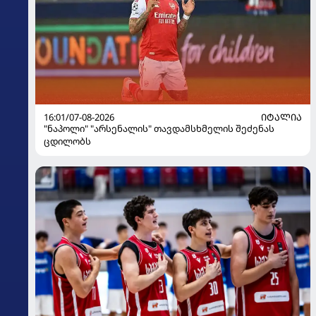
16:01/07-08-2026
ᲘᲢᲐᲚᲘᲐ
"ნაპოლი" "არსენალის" თავდამსხმელის შეძენას
ცდილობს