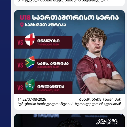
მზადებას 15 კალათბურთელით იწყებს
14:52/07-08-2026
ᲐᲡᲐᲙᲝᲑᲠᲘᲕᲘ ᲜᲐᲙᲠᲔᲑᲘ
"უმცროსი ბორჯღალოსნების" ხუთი ლელო ინგლისთან