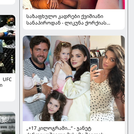
საზაფხულო კადრები ქვიშიანი
სანაპიროდან - ლიკუნა ქორქიას
არდადეგები მეუღლესთან ერთად
UFC
ი
„+17 კილოგრამი...“ - ჯანეტ