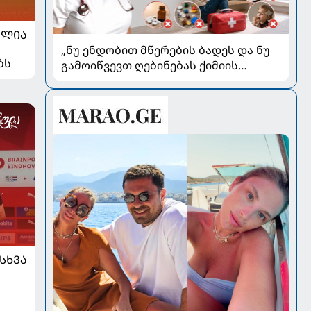
ᲐᲚᲘᲐ
„ნუ ენდობით მწერების ბადეს და ნუ
ბს
გამოიწვევთ ღებინებას ქიმიის
გადაყლაპვისას“ - როგორ ვიხსნათ
ბავშვი კრიტიკულ სიტუაციაში,
პედიატრ სალომე ახვლედიანის
რჩევები
ᲡᲮᲕᲐ