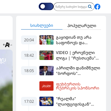
სიახლეები
პოპულარული
გაყიდიან თუ არა
20:04
საფონოვს და
+
-
შევალიეს - ვინ
VIDEO | ეროვნული
იქნება პსჟ-ს
18:42
ლიგა | "რუსთავმა"
ძირითადი მეკარე?
უკეთ ითამაშა და
აპრილში დანიშნული
დამსახურებულად
18:05
"ბორდოს"
მოიგო, "ტორპედომ"
მწვრთნელი
გვიან გაიღვიძა...
ფეხბურთის
გადააყენეს
20:49
რუბრიკის სპონსორი
"რეალმა"
17:02
"ლაიფციგისგან"
შემტევი 140