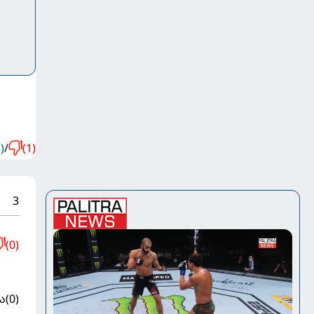
)
/
(1)
3
(0)
ა
(0)