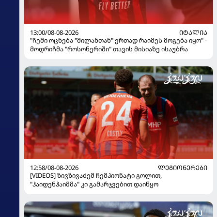
13:00/08-08-2026
ᲘᲢᲐᲚᲘᲐ
"ჩემი ოცნება "მილანთან" ერთად რაიმეს მოგება იყო" -
მოდრიჩმა "როსონერიში" თავის მისიაზე ისაუბრა
12:58/08-08-2026
ᲚᲔᲒᲘᲝᲜᲔᲠᲔᲑᲘ
[VIDEOS] ზივზივაძემ ჩემპიონატი გოლით,
"ჰაიდენჰაიმმა" კი გამარჯვებით დაიწყო