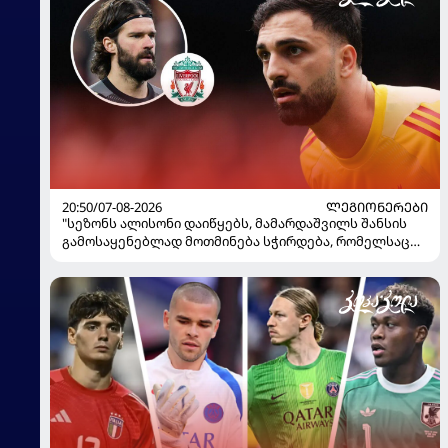
20:50/07-08-2026
ᲚᲔᲒᲘᲝᲜᲔᲠᲔᲑᲘ
"სეზონს ალისონი დაიწყებს, მამარდაშვილს შანსის
გამოსაყენებლად მოთმინება სჭირდება, რომელსაც
100%-ით მიიღებს" - განაცხადა "ლივერპულის"
ყოფილმა მეკარემ