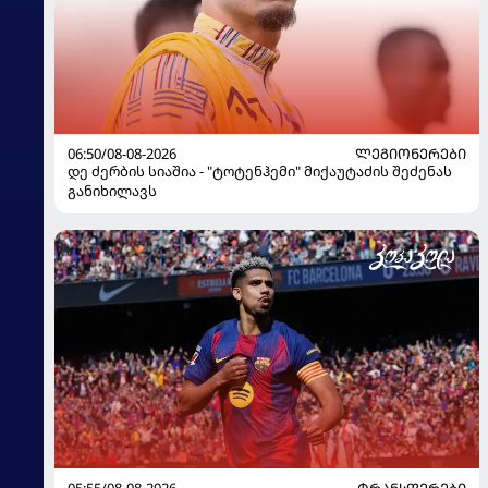
06:50/08-08-2026
ᲚᲔᲒᲘᲝᲜᲔᲠᲔᲑᲘ
დე ძერბის სიაშია - "ტოტენჰემი" მიქაუტაძის შეძენას
განიხილავს