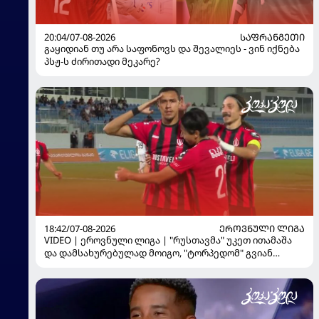
20:04/07-08-2026
ᲡᲐᲤᲠᲐᲜᲒᲔᲗᲘ
გაყიდიან თუ არა საფონოვს და შევალიეს - ვინ იქნება
პსჟ-ს ძირითადი მეკარე?
18:42/07-08-2026
ᲔᲠᲝᲕᲜᲣᲚᲘ ᲚᲘᲒᲐ
VIDEO | ეროვნული ლიგა | "რუსთავმა" უკეთ ითამაშა
და დამსახურებულად მოიგო, "ტორპედომ" გვიან
გაიღვიძა...