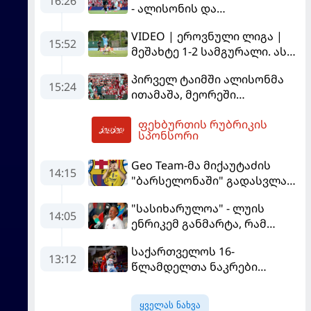
16:26
- ალისონის და
მამარდაშვილის თამაში
VIDEO | ეროვნული ლიგა |
შეაფასეს
15:52
მეშახტე 1-2 სამგურალი. ასე
უცებ ვერ გამოსწორდება...
პირველ ტაიმში ალისონმა
15:24
ითამაშა, მეორეში
მამარდაშვილმა -
ფეხბურთის რუბრიკის
"ლივერპული" სახლში
16:28
სპონსორი
"მონაკოსთან" დამარცხდა
Geo Team-მა მიქაუტაძის
14:15
"ბარსელონაში" გადასვლაზე
გავრცელებულ
"სასიხარულოა" - ლუის
ინფორმაციაზე განმარტება
14:05
ენრიკემ განმარტა, რამ
გააკეთა
გაახარა "მანჩესტერ
საქართველოს 16-
იუნაიტედთან" ნამატჩევს
13:12
წლამდელთა ნაკრები
ევრობასკეტზე ესპანეთთან
დამარცხდა
ყველას ნახვა