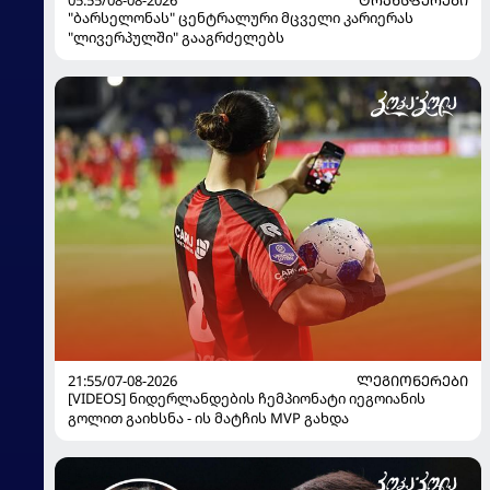
05:55/08-08-2026
ᲢᲠᲐᲜᲡᲤᲔᲠᲔᲑᲘ
"ბარსელონას" ცენტრალური მცველი კარიერას
"ლივერპულში" გააგრძელებს
21:55/07-08-2026
ᲚᲔᲒᲘᲝᲜᲔᲠᲔᲑᲘ
[VIDEOS] ნიდერლანდების ჩემპიონატი იეგოიანის
გოლით გაიხსნა - ის მატჩის MVP გახდა