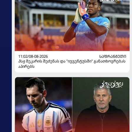
11:02/08-08-2026
ᲡᲐᲤᲠᲐᲜᲒᲔᲗᲘ
პსჟ მეკარის შეძენას და "იუვენტუსში" განათხოვრებას
აპირებს