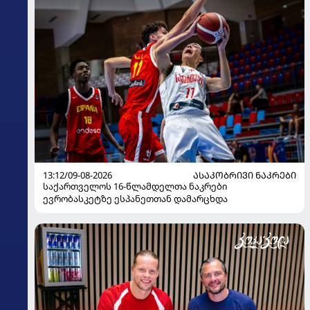
13:12/09-08-2026
ᲐᲡᲐᲙᲝᲑᲠᲘᲕᲘ ᲜᲐᲙᲠᲔᲑᲘ
საქართველოს 16-წლამდელთა ნაკრები
ევრობასკეტზე ესპანეთთან დამარცხდა