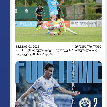
15:52/09-08-2026
ᲔᲠᲝᲕᲜᲣᲚᲘ ᲚᲘᲒᲐ
VIDEO | ეროვნული ლიგა | მეშახტე 1-2 სამგურალი. ასე
უცებ ვერ გამოსწორდება...