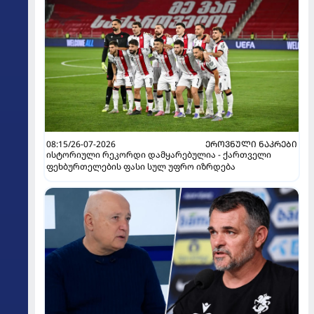
08:15/26-07-2026
ᲔᲠᲝᲕᲜᲣᲚᲘ ᲜᲐᲙᲠᲔᲑᲘ
ისტორიული რეკორდი დამყარებულია - ქართველი
ფეხბურთელების ფასი სულ უფრო იზრდება