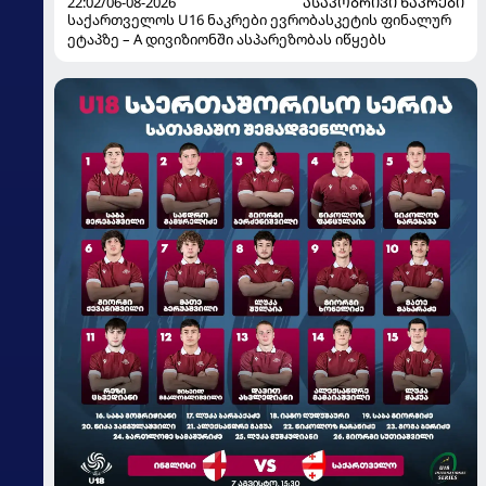
22:02/06-08-2026
ᲐᲡᲐᲙᲝᲑᲠᲘᲕᲘ ᲜᲐᲙᲠᲔᲑᲘ
საქართველოს U16 ნაკრები ევრობასკეტის ფინალურ
ეტაპზე – A დივიზიონში ასპარეზობას იწყებს