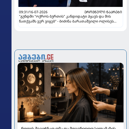
09:31/16-07-2026
ᲔᲠᲝᲕᲜᲣᲚᲘ ᲜᲐᲙᲠᲔᲑᲘ
"გუნდში "ოქროს ბურთის" კანდიდატი ჰყავს და მის
ნათქვამს ვერ ვიგებ" - ბიძინა ბარათაშვილი ოლისეს
შესახებ სანიოლის განცხადებაზე
როდის შევიჭრათ თმა და მოვერიდოთ სილამაზის