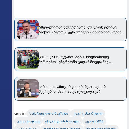
"მსოფლიოში საუკეთესოა, თუ წელს ოლისე
"ოქროს ბურთს" ვერ მოიგებს, მაშინ ამის თქმა
შეგვეძლება" - სანიოლი Bild-ს ესაუბრა
[VIDEO] SOS. "ჯვაროსნებს" სიფრთხილე
მართებთ - უნგრეთში ციდან მოედანზე
კამერები ცვივა
სანიოლი: ამიტომ ვითამაშეთ ასე - ამ
შეკრებით ძალიან კმაყოფილი ვარ
საქართველოს ნაკრები
ვაკო ყაზაიშვილი
თეგები:
კახა ცხადაძე
ირლანდიის ნაკრები
ეევრო 2016
ჯა­ბა კან­კა­ვა
თორ­ნი­კე ოქ­რი­აშ­ვი­ლი
ნუკ­რი რე­ვიშ­ვი­ლი