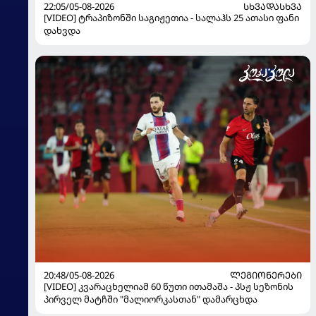
22:05/05-08-2026
ᲡᲮᲕᲐᲓᲐᲡᲮᲕᲐ
[VIDEO] ტრაპიზონში საგიჟეთია - სალაჰს 25 ათასი ფანი
დახვდა
20:48/05-08-2026
ᲚᲔᲒᲘᲝᲜᲔᲠᲔᲑᲘ
[VIDEO] კვარაცხელიამ 60 წუთი ითამაშა - პსჟ სეზონის
პირველ მატჩში "მალიორკასთან" დამარცხდა