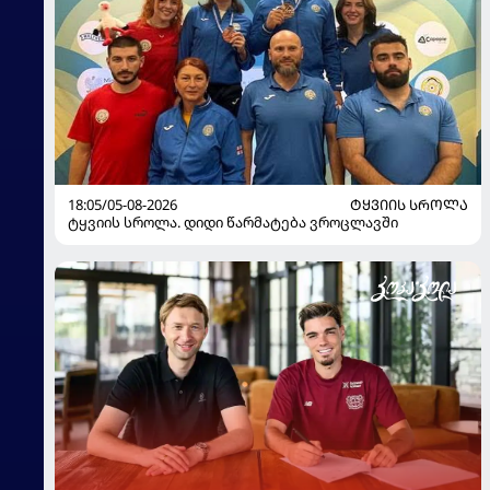
18:05/05-08-2026
ᲢᲧᲕᲘᲘᲡ ᲡᲠᲝᲚᲐ
ტყვიის სროლა. დიდი წარმატება ვროცლავში