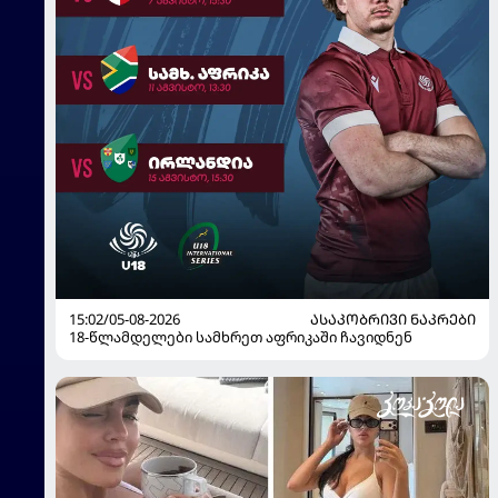
15:02/05-08-2026
ᲐᲡᲐᲙᲝᲑᲠᲘᲕᲘ ᲜᲐᲙᲠᲔᲑᲘ
18-წლამდელები სამხრეთ აფრიკაში ჩავიდნენ