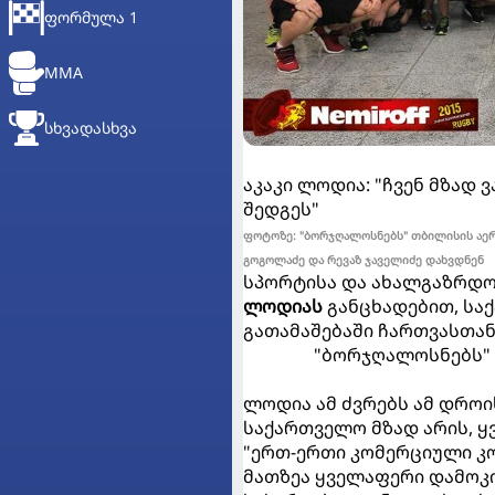
ᲤᲝᲠᲛᲣᲚᲐ 1
MMA
ᲡᲮᲕᲐᲓᲐᲡᲮᲕᲐ
აკაკი ლოდია: "ჩვენ მზად 
შედგეს"
ფოტოზე: "ბორჯღალოსნებს" თბილისის აერ
გოგოლაძე და რევაზ ჯაველიძე დახვდნენ
სპორტისა და ახალგაზრდო
ლოდიას
განცხადებით, სა
გათამაშებაში ჩართვასთან
"ბორჯღალოსნებს"
ლოდია ამ ძვრებს ამ დროი
საქართველო მზად არის, ყვ
"ერთ-ერთი კომერციული კო
მათზეა ყველაფერი დამოკ