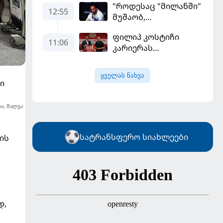
"როდესაც "მილანში"
გადააყენეს
12:55
მუშაობ,
ტიტულისთვის უნდა
ფილიპ კოსტიჩი
იბრძოლო" -
11:06
კარიერას
ამორიმმა
ერედივიონში
"როსონერის" ფანები
განაგრძობს
დააიმედა
ყველას ნახვა
ი
ა, შალვა
სატრანსფერო სიახლეები
ის
დ,