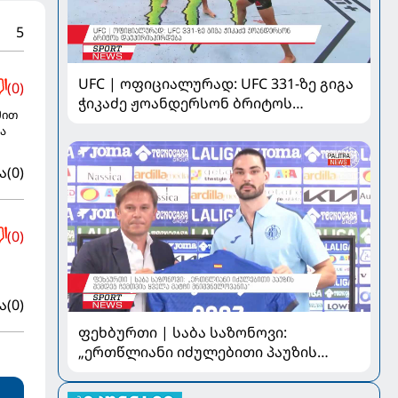
5
UFC | ოფიციალურად: UFC 331-ზე გიგა
(0)
ჭიკაძე ჟოანდერსონ ბრიტოს
მით
დაუპირისპირდება
ა
ა
(0)
(0)
ა
(0)
ფეხბურთი | საბა საზონოვი:
„ერთწლიანი იძულებითი პაუზის
შემდეგ ჩემთვის ყველა მატჩი
მნიშვნელოვანია“