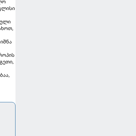
ლო
ნგლისი
თული
ახოთ,
ნიშნა
როპის
გეთი,
ბაა,