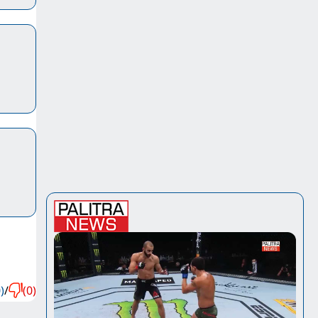
)
/
(0)