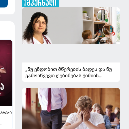
„ნუ ენდობით მწერების ბადეს და ნუ
გამოიწვევთ ღებინებას ქიმიის
გადაყლაპვისას“ - როგორ ვიხსნათ
ბავშვი კრიტიკულ სიტუაციაში,
პედიატრ სალომე ახვლედიანის
რჩევები
ᲙᲠᲔᲑᲘ