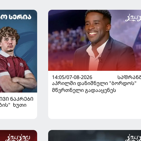
თელით
14:05/07-08-2026
ᲡᲐᲤᲠᲐᲜ
აპრილში დანიშნული "ბორდოს"
მწვრთნელი გადააყენეს
ᲘᲕᲘ ᲜᲐᲙᲠᲔᲑᲘ
ბის" ხუთი