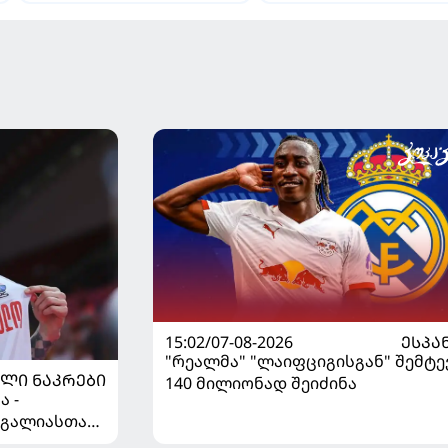
15:02/07-08-2026
ᲔᲡᲞᲐ
"რეალმა" "ლაიფციგისგან" შემტე
ᲚᲘ ᲜᲐᲙᲠᲔᲑᲘ
140 მილიონად შეიძინა
 -
უგალიასთან
ელო