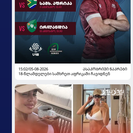
15:02/05-08-2026
ᲐᲡᲐᲙᲝᲑᲠᲘᲕᲘ ᲜᲐᲙᲠᲔᲑᲘ
18-წლამდელები სამხრეთ აფრიკაში ჩავიდნენ