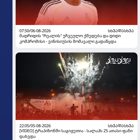
07:50/06-08-2026
ᲡᲮᲕᲐᲓᲐᲡᲮᲕᲐ
მადრიდის "რეალის" უჩვეულო ქმედება და დიდი
კომპრომისი - ვინისიუსის მომავალი გადაწყდა
22:05/05-08-2026
ᲡᲮᲕᲐᲓᲐᲡᲮᲕᲐ
[VIDEO] ტრაპიზონში საგიჟეთია - სალაჰს 25 ათასი ფანი
დახვდა