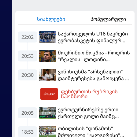
სიახლეები
პოპულარული
საქართველოს U16 ნაკრები
22:02
ევრობასკეტის ფინალურ
ეტაპზე – A დივიზიონში
მოურინიო შოკშია - როდრის
ასპარეზობას იწყებს
20:53
"რეალის" ლოდინი
მობეზრდა და
ვინისიუსმა "არსენალით"
"ბარსელონაში" გადადის
20:30
დაინტერესება გამოიყენა და
"რეალთან" კონტრაქტი
ფეხბურთის რუბრიკის
მომგებიანად გააგრძელა
23:58
სპონსორი
ევროტურნირებზე ერთი
20:05
ქართული გოლი მაინც
გავიდა
თბილისის "დინამოს"
18:53
მძლეველი "ჟალგირისი"