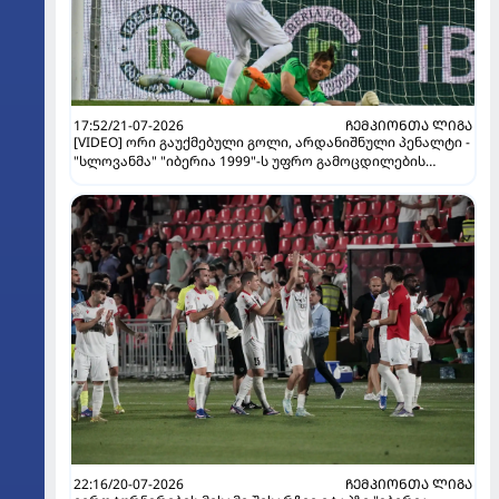
17:52/21-07-2026
ᲩᲔᲛᲞᲘᲝᲜᲗᲐ ᲚᲘᲒᲐ
[VIDEO] ორი გაუქმებული გოლი, არდანიშნული პენალტი -
"სლოვანმა" "იბერია 1999"-ს უფრო გამოცდილების
ხარჯზე მოუგო
22:16/20-07-2026
ᲩᲔᲛᲞᲘᲝᲜᲗᲐ ᲚᲘᲒᲐ