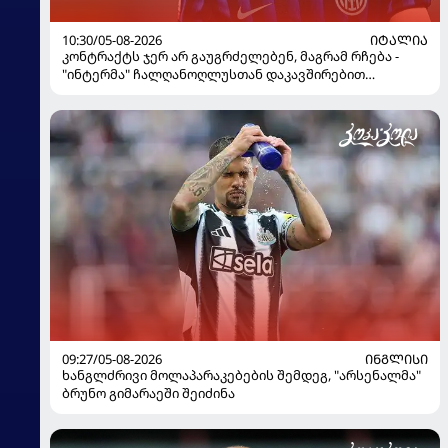
10:30/05-08-2026
ᲘᲢᲐᲚᲘᲐ
კონტრაქტს ჯერ არ გაუგრძელებენ, მაგრამ რჩება -
"ინტერმა" ჩალღანოღლუსთან დაკავშირებით
გადაწყვეტილება მიიღო
09:27/05-08-2026
ᲘᲜᲒᲚᲘᲡᲘ
ხანგლძრივი მოლაპარაკებების შემდეგ, "არსენალმა"
ბრუნო გიმარაეში შეიძინა