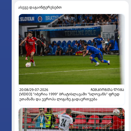
ასევე დაგაინტერესებთ
20:08/29-07-2026
ᲩᲔᲛᲞᲘᲝᲜᲗᲐ ᲚᲘᲒᲐ
[VIDEO] "იბერია 1999" ბრატისლავაში "სლოვანს" ფრედ
ეთამაშა და ევროპა ლიგაზე გადაერთვება