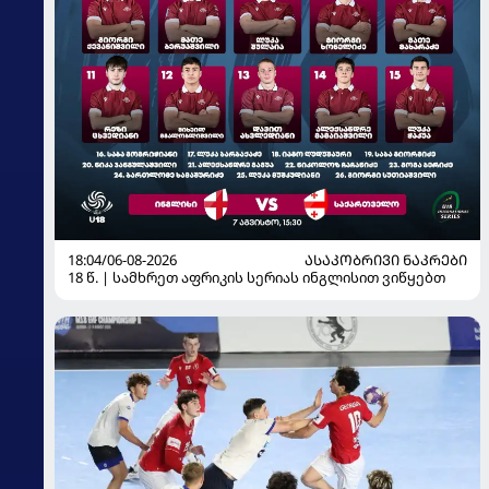
18:04/06-08-2026
ᲐᲡᲐᲙᲝᲑᲠᲘᲕᲘ ᲜᲐᲙᲠᲔᲑᲘ
18 წ. | სამხრეთ აფრიკის სერიას ინგლისით ვიწყებთ