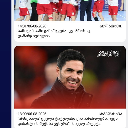
14:01/06-08-2026
ᲮᲔᲚᲑᲣᲠᲗᲘ
სამიდან სამი გამარჯვება - კვიპროსიც
დამარცხებულია
13:00/06-08-2026
ᲡᲮᲕᲐᲓᲐᲡᲮᲕᲐ
"არსენალი" ყველა ტიტულისთვის იბრძოლებს, ჩვენ
დინასტიის შექმნა გვსურს" - მიკელ არტეტა