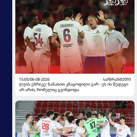
15:05/06-08-2026
ᲡᲐᲤᲠᲐᲜᲒᲔᲗᲘ
ლუის ენრიკე: ნანახით კმაყოფილი ვარ - ეს ის შედეგი
არ არის, რომელიც გვინდოდა