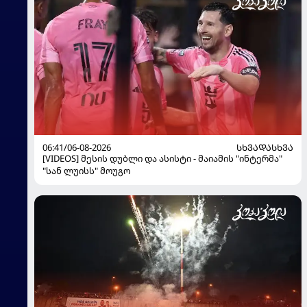
06:41/06-08-2026
ᲡᲮᲕᲐᲓᲐᲡᲮᲕᲐ
[VIDEOS] მესის დუბლი და ასისტი - მაიამის "ინტერმა"
"სან ლუისს" მოუგო