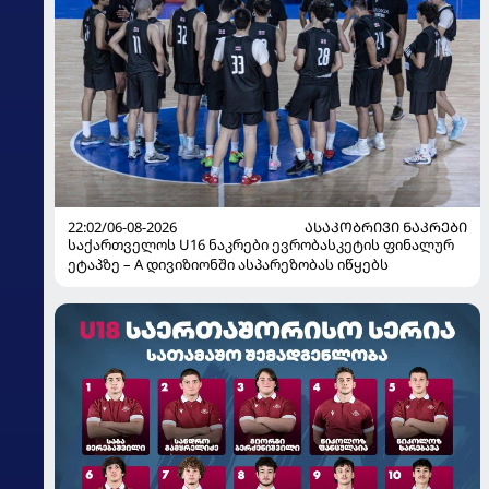
22:02/06-08-2026
ᲐᲡᲐᲙᲝᲑᲠᲘᲕᲘ ᲜᲐᲙᲠᲔᲑᲘ
საქართველოს U16 ნაკრები ევრობასკეტის ფინალურ
ეტაპზე – A დივიზიონში ასპარეზობას იწყებს