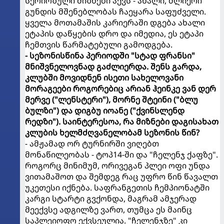
სერიოზული მიზნები აქვს - ახალი, ძლიერი
გუნდის მშენებლობას ჩაეყარა საფუძველი.
ყველა მოთამაშის კარიერაში დგება ახალი
ეტაპის დაწყების დრო და იმედია, ეს ეტაპი
ჩემთვის წარმატებული გამოდგება.
- სეზონისწინა პერიოდში "სტად ფრანსი"
მნიშვნელოვნად გაძლიერდა. შენს გარდა,
კლუბში მოვიდნენ ისეთი სახელოვანი
მორაგეები როგორებიც არიან ჰეინკე ვან დერ
მერვე ("ლენსტერი"), მორნე შტეინი ("ბლუ
ბულზი") და დიგბუ იოანე ("ქვინსლენდ
რედზი"). საინტერესოა, რა მიზნები დაგისახათ
კლუბის ხელმძღვანელობამ სეზონის წინ?
- ამჟამად ორ ტურნირში ვიღებთ
მონაწილეობას - ტოპ14-ში და "ჩელენჯ ქაფზე".
როგორც მინიმუმ, ორივეგან პლეი ოფი უნდა
ვითამაშოთ და შემდეგ რაც უფრო წინ წავალთ
უკეთესი იქნება. საფრანგეთის ჩემპიონატში
კარგი სტარტი გვქონდა, მაგრამ ამჯერად
მეექვსე ადგილზე ვართ, თუმცა ეს მაინც
საპლეიოფო ექვსეულია. "ჩელენჯზე" კი