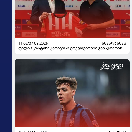
11:06/07-08-2026
ᲡᲮᲕᲐᲓᲐᲡᲮᲕᲐ
ფილიპ კოსტიჩი კარიერას ერედივიონში განაგრძობს