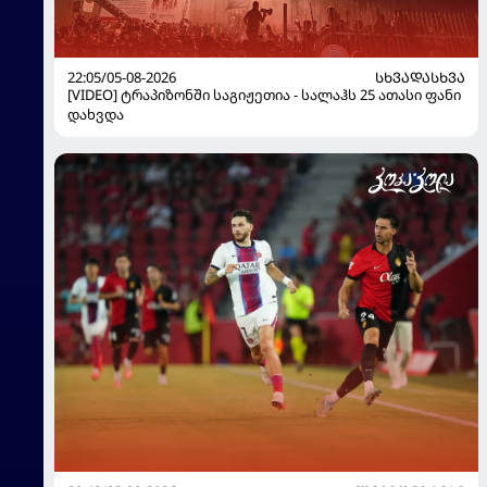
22:05/05-08-2026
ᲡᲮᲕᲐᲓᲐᲡᲮᲕᲐ
[VIDEO] ტრაპიზონში საგიჟეთია - სალაჰს 25 ათასი ფანი
დახვდა