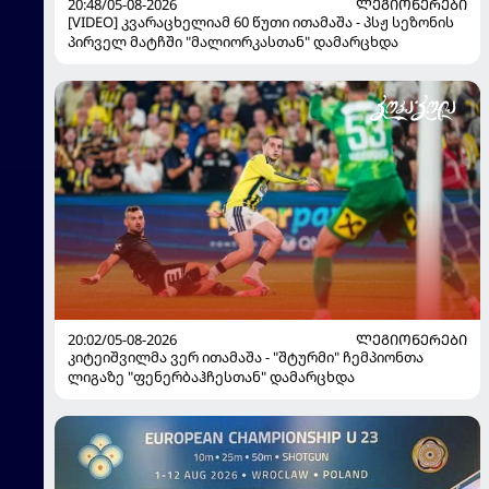
20:48/05-08-2026
ᲚᲔᲒᲘᲝᲜᲔᲠᲔᲑᲘ
[VIDEO] კვარაცხელიამ 60 წუთი ითამაშა - პსჟ სეზონის
პირველ მატჩში "მალიორკასთან" დამარცხდა
20:02/05-08-2026
ᲚᲔᲒᲘᲝᲜᲔᲠᲔᲑᲘ
კიტეიშვილმა ვერ ითამაშა - "შტურმი" ჩემპიონთა
ლიგაზე "ფენერბაჰჩესთან" დამარცხდა