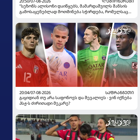
20:50/07-08-2026
ᲚᲔᲒᲘᲝᲜᲔᲠᲔᲑᲘ
"სეზონს ალისონი დაიწყებს, მამარდაშვილს შანსის
გამოსაყენებლად მოთმინება სჭირდება, რომელსაც
100%-ით მიიღებს" - განაცხადა "ლივერპულის"
ყოფილმა მეკარემ
20:04/07-08-2026
ᲡᲐᲤᲠᲐᲜᲒᲔᲗᲘ
გაყიდიან თუ არა საფონოვს და შევალიეს - ვინ იქნება
პსჟ-ს ძირითადი მეკარე?