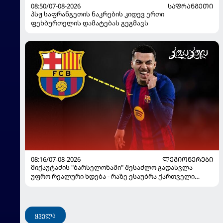
08:50/07-08-2026
ᲡᲐᲤᲠᲐᲜᲒᲔᲗᲘ
პსჟ საფრანგეთის ნაკრების კიდევ ერთი
ფეხბურთელის დამატებას გეგმავს
08:16/07-08-2026
ᲚᲔᲒᲘᲝᲜᲔᲠᲔᲑᲘ
მიქაუტაძის "ბარსელონაში" შესაძლო გადასვლა
უფრო რეალური ხდება - რაზე ესაუბრა ქართველი
კატალონიელთა მთავარ მწვრთნელს
ყველა