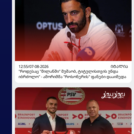
12:55/07-08-2026
ᲘᲢᲐᲚᲘᲐ
"როდესაც "მილანში" მუშაობ, ტიტულისთვის უნდა
იბრძოლო" - ამორიმმა "როსონერის" ფანები დააიმედა