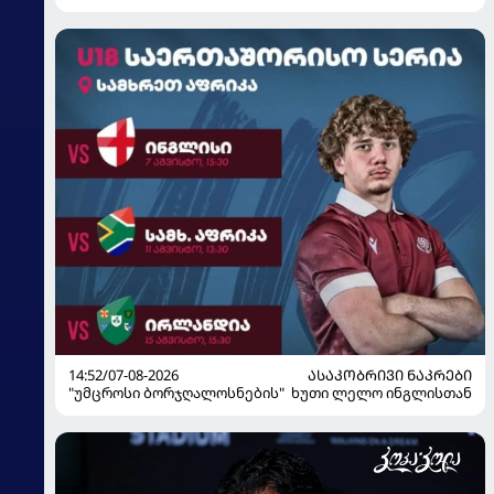
მზადებას 15 კალათბურთელით იწყებს
14:52/07-08-2026
ᲐᲡᲐᲙᲝᲑᲠᲘᲕᲘ ᲜᲐᲙᲠᲔᲑᲘ
"უმცროსი ბორჯღალოსნების" ხუთი ლელო ინგლისთან