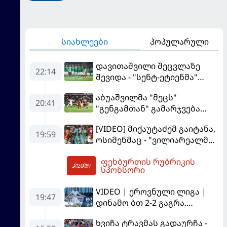
სიახლეები
პოპულარული
დავითაშვილი შეცვლაზე
22:14
შევიდა - "სენტ-ეტიენმა"
"სოშოს" მოუგო
აბუაშვილმა "მეცს"
20:41
"გენგამთან" გამარჯვება
მოუპოვა
[VIDEO] მიქაუტაძემ გაიტანა,
19:59
ოსიმენმაც - "ვილიარეალმა"
სტამბოლში
ფეხბურთის რუბრიკის
"გალათასარაის" მოუგო
03:51
სპონსორი
VIDEO | ეროვნული ლიგა |
19:47
დინამო ბთ 2-2 გაგრა.
გამოსყიდული "დანაშაული"
ხვიჩა ტრავმას გადაურჩა -