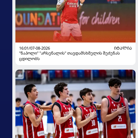
16:01/07-08-2026
ᲘᲢᲐᲚᲘᲐ
"ნაპოლი" "არსენალის" თავდამსხმელის შეძენას
ცდილობს