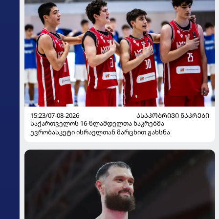
15:23/07-08-2026
ᲐᲡᲐᲙᲝᲑᲠᲘᲕᲘ ᲜᲐᲙᲠᲔᲑᲘ
საქართველოს 16-წლამდელთა ნაკრებმა
ევრობასკეტი ისრაელთან მარცხით გახსნა