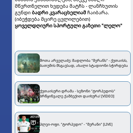
მწვრთნელით ხვდება მატჩს - ლანჩხუთის
გუნდი
ბადრი კვარაცხელიამ
ჩაიბარა.
(იბეჭდება მცირე ცვლილებით)
ყოველდღიური სპორტული გაზეთი "ლელო"
შოთა არველაძე: მადლობა "მერანს" - ქუთაისს,
ბათუმის მსგავსად, ახალი სტადიონი სჭირდება
ქუთაისური დრამა - სეზონი "ტორპედოს"
ბრწყინვალე ქამბექით დაიხურა! [VIDEO]
პლეი-ოფი. "ტორპედო" - "მერანი" [LIVE]