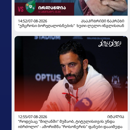
14:52/07-08-2026
ᲐᲡᲐᲙᲝᲑᲠᲘᲕᲘ ᲜᲐᲙᲠᲔᲑᲘ
"უმცროსი ბორჯღალოსნების" ხუთი ლელო ინგლისთან
12:55/07-08-2026
ᲘᲢᲐᲚᲘᲐ
"როდესაც "მილანში" მუშაობ, ტიტულისთვის უნდა
იბრძოლო" - ამორიმმა "როსონერის" ფანები დააიმედა