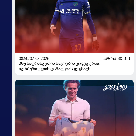
08:50/07-08-2026
ᲡᲐᲤᲠᲐᲜᲒᲔᲗᲘ
პსჟ საფრანგეთის ნაკრების კიდევ ერთი
ფეხბურთელის დამატებას გეგმავს