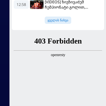
[VIDEOS] ზივზივაძემ
თავის მისიაზე ისაუბრა
12:58
ჩემპიონატი გოლით,
"ჰაიდენჰაიმმა" კი
გამარჯვებით დაიწყო
ყველას ნახვა