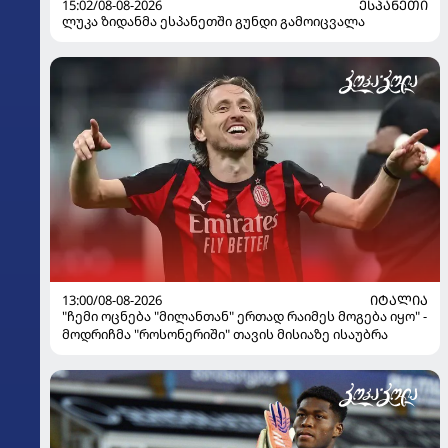
15:02/08-08-2026
ᲔᲡᲞᲐᲜᲔᲗᲘ
ლუკა ზიდანმა ესპანეთში გუნდი გამოიცვალა
13:00/08-08-2026
ᲘᲢᲐᲚᲘᲐ
"ჩემი ოცნება "მილანთან" ერთად რაიმეს მოგება იყო" -
მოდრიჩმა "როსონერიში" თავის მისიაზე ისაუბრა