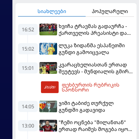
სიახლეები
პოპულარული
ხვიჩა ტრავმას გადაურჩა -
16:52
ქართველის პრეასისტი და
პსჟ-ს ფრე "მანჩესტერ
ლუკა ზიდანმა ესპანეთში
იუნაიტედთან"
15:02
გუნდი გამოიცვალა
კვარაცხელიასთან ერთად
15:01
შეუტევს - მუნდიალის გმირი
მალე პსჟ-ს ფეხბურთელი
ფეხბურთის რუბრიკის
გახდება
18:36
სპონსორი
ჯიმი ტაბიძე თურქულ
14:05
გუნდში გადავიდა
"ჩემი ოცნება "მილანთან"
13:00
ერთად რაიმეს მოგება იყო" -
მოდრიჩმა "როსონერიში"