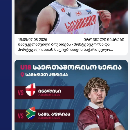
15:05/07-08-2026
ᲔᲠᲝᲕᲜᲣᲚᲘ ᲜᲐᲙᲠᲔᲑᲘ
მამუკელაშვილი ბრუნდება - მონტენეგროსა და
პორტუგალიასთან მატჩებისთვის საქართველო
მზადებას 15 კალათბურთელით იწყებს