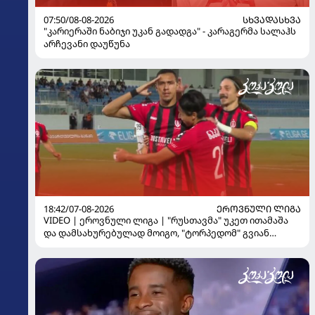
07:50/08-08-2026
ᲡᲮᲕᲐᲓᲐᲡᲮᲕᲐ
"კარიერაში ნაბიჯი უკან გადადგა" - კარაგერმა სალაჰს
არჩევანი დაუწუნა
18:42/07-08-2026
ᲔᲠᲝᲕᲜᲣᲚᲘ ᲚᲘᲒᲐ
VIDEO | ეროვნული ლიგა | "რუსთავმა" უკეთ ითამაშა
და დამსახურებულად მოიგო, "ტორპედომ" გვიან
გაიღვიძა...