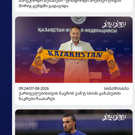
სარეკორდო შენაძენი - ტრაფორდი პრემიერ ლიგის
მორიგ გუნდში გადავიდა
09:24/07-08-2026
ᲡᲮᲕᲐᲓᲐᲡᲮᲕᲐ
ქართველებისთვის ნაცნობ ვან'ტ სხიპს ყაზახეთის
ნაკრები ჩააბარეს