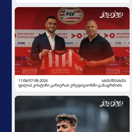
11:06/07-08-2026
ᲡᲮᲕᲐᲓᲐᲡᲮᲕᲐ
ფილიპ კოსტიჩი კარიერას ერედივიონში განაგრძობს