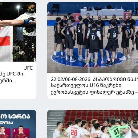
UFC
ე UFC-ში
22:02/06-08-2026
ᲐᲡᲐᲙᲝᲑᲠᲘᲕᲘ ᲜᲐᲙ
ერში
საქართველოს U16 ნაკრები
ევრობასკეტის ფინალურ ეტაპზე –
დივიზიონში ასპარეზობას იწყებს