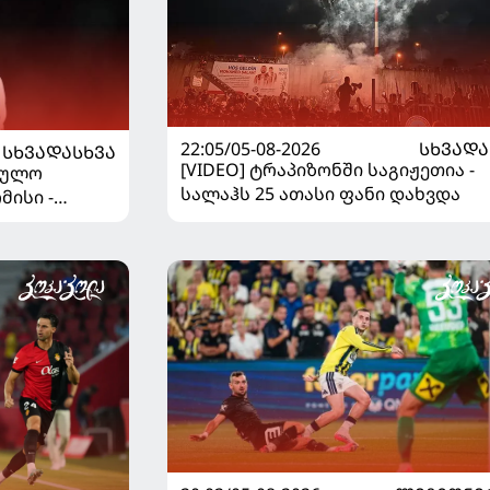
22:05/05-08-2026
ᲡᲮᲕᲐᲓᲐ
ᲡᲮᲕᲐᲓᲐᲡᲮᲕᲐ
[VIDEO] ტრაპიზონში საგიჟეთია -
ეულო
სალაჰს 25 ათასი ფანი დახვდა
მისი -
დაწყდა