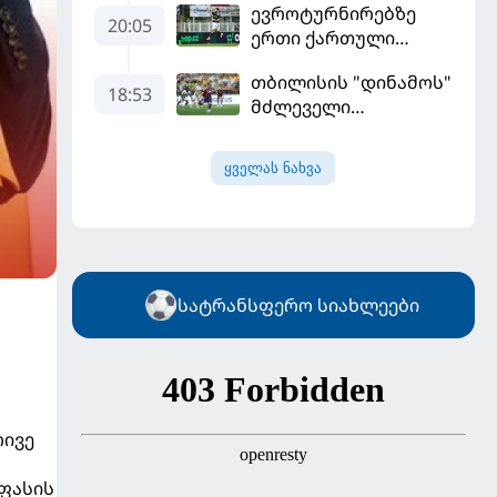
ევროტურნირებზე
გამოიყენა და
20:05
ერთი ქართული
"რეალთან"
გოლი მაინც გავიდა
კონტრაქტი
თბილისის "დინამოს"
მომგებიანად
18:53
მძლეველი
გააგრძელა
"ჟალგირისი" სახლში
"ჰაიდუკთან"
ყველას ნახვა
განადგურდა
სატრანსფერო სიახლეები
რივე
ლფასის