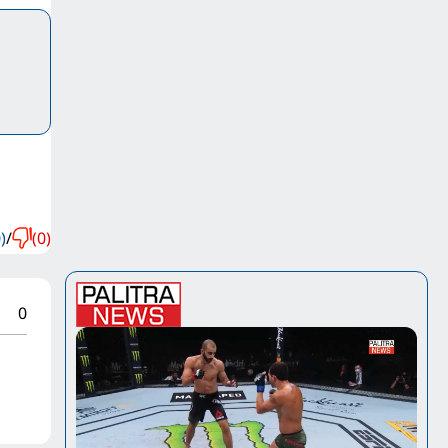
)
/
(0)
0