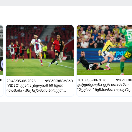
Ი
20:02/05-08-2026
ᲚᲔᲒᲘᲝᲜ
20:48/05-08-2026
ᲚᲔᲒᲘᲝᲜᲔᲠᲔᲑᲘ
კიტეიშვილმა ვერ ითამაშა -
[VIDEO] კვარაცხელიამ 60 წუთი
"შტურმი" ჩემპიონთა ლიგაზე
ითამაშა - პსჟ სეზონის პირველ
"ფენერბაჰჩესთან" დამარცხ
მატჩში "მალიორკასთან"
დამარცხდა