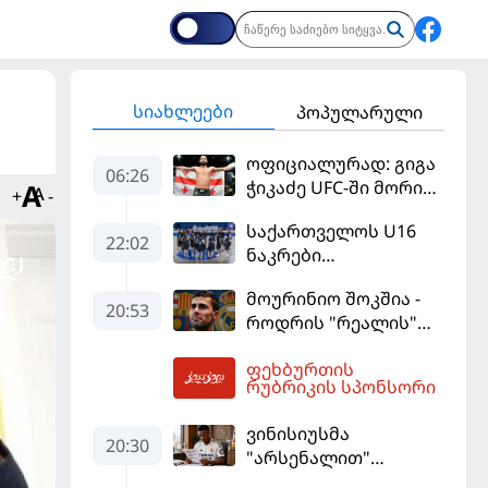
სიახლეები
პოპულარული
ოფიციალურად: გიგა
06:26
ჭიკაძე UFC-ში მორიგ
+
-
ბრძოლას
საქართველოს U16
სექტემბერში
22:02
ნაკრები
გამართავს
ევრობასკეტის
მოურინიო შოკშია -
ფინალურ ეტაპზე – A
20:53
როდრის "რეალის"
დივიზიონში
ლოდინი მობეზრდა
ასპარეზობას იწყებს
ფეხბურთის
და "ბარსელონაში"
06:45
რუბრიკის სპონსორი
გადადის
ვინისიუსმა
20:30
"არსენალით"
დაინტერესება