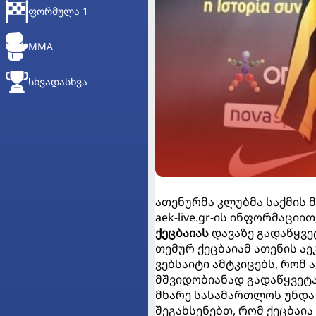
ᲤᲝᲠᲛᲣᲚᲐ 1
MMA
ᲡᲮᲕᲐᲓᲐᲡᲮᲕᲐ
ათენურმა კლუბმა საქმის მ
aek-live.gr-ის ინფორმაცი
ქეცბაიას
დავაზე გადაწყვეტ
თემურ ქეცბაიამ ათენის ა
ვებსაიტი ამტკიცებს, რომ 
მშვიდობიანად გადაწყვეტა
მხარე სასამართლოს უნდ
შეგახსენებთ, რომ ქეცბაი