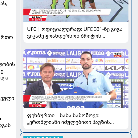
ას,
UFC | ოფიციალურად: UFC 331-ზე გიგა
ჭიკაძე ჟოანდერსონ ბრიტოს
ბურთო
დაუპირისპირდება
ლობის
ე.
ელა
ჩეული
რ
ფეხბურთი | საბა საზონოვი:
ს
„ერთწლიანი იძულებითი პაუზის
დგას
შემდეგ ჩემთვის ყველა მატჩი
მნიშვნელოვანია“