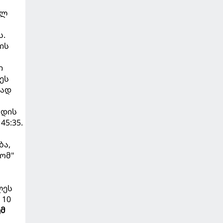
ულ
ს.
ის
ი
ეს
ბად
ოდის
45:35.
ბა,
ომ"
ლეს
 10
ემ