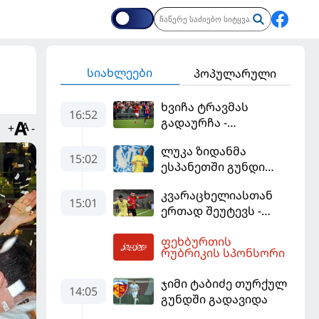
სიახლეები
პოპულარული
ხვიჩა ტრავმას
16:52
გადაურჩა -
+
-
ქართველის
ლუკა ზიდანმა
პრეასისტი და პსჟ-ს
15:02
ესპანეთში გუნდი
ფრე "მანჩესტერ
გამოიცვალა
იუნაიტედთან"
კვარაცხელიასთან
15:01
ერთად შეუტევს -
მუნდიალის გმირი
ფეხბურთის
მალე პსჟ-ს
17:36
რუბრიკის სპონსორი
ფეხბურთელი
გახდება
ჯიმი ტაბიძე თურქულ
14:05
გუნდში გადავიდა