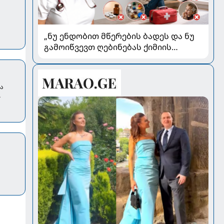
„ნუ ენდობით მწერების ბადეს და ნუ
გამოიწვევთ ღებინებას ქიმიის
გადაყლაპვისას“ - როგორ ვიხსნათ
ბავშვი კრიტიკულ სიტუაციაში,
პედიატრ სალომე ახვლედიანის
რა
რჩევები