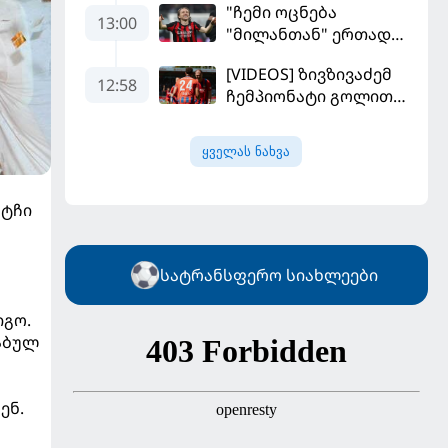
"ჩემი ოცნება
13:00
"მილანთან" ერთად
რაიმეს მოგება იყო" -
[VIDEOS] ზივზივაძემ
მოდრიჩმა
12:58
ჩემპიონატი გოლით,
"როსონერიში" თავის
"ჰაიდენჰაიმმა" კი
მისიაზე ისაუბრა
გამარჯვებით დაიწყო
ყველას ნახვა
ატჩი
სატრანსფერო სიახლეები
იგო.
აბულ
ენ.