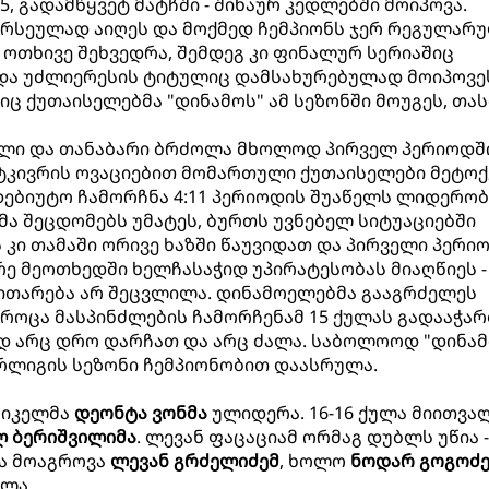
5, გადამწყვეტ მატჩში - შინაურ კედლებში მოიპოვა.
ირსეულად აიღეს და მოქმედ ჩემპიონს ჯერ რეგულარ
 ოთხივე შეხვედრა, შემდეგ კი ფინალურ სერიაშიც
ს და უძლიერესის ტიტულიც დამსახურებულად მოიპოვე
ც ქუთაისელებმა "დინამოს" ამ სეზონში მოუგეს, თას
ლი და თანაბარი ბრძოლა მხოლოდ პირველ პერიოდშ
ატკივრის ოვაციებით მომართული ქუთაისელები მეტოქ
დებიუტო ჩამორჩნა 4:11 პერიოდის შუაწელს ლიდერო
მა შეცდომებს უმატეს, ბურთს უვნებელ სიტუაციებში
 კი თამაში ორივე ხაზში წაუვიდათ და პირველი პერი
ორე მეოთხედში ხელჩასაჭიდ უპირატესობას მიაღწიეს - 
ვითარება არ შეცვლილა. დინამოელებმა გააგრძელეს
როცა მასპინძლების ჩამორჩენამ 15 ქულას გადააჭარ
ად არც დრო დარჩათ და არც ძალა. საბოლოოდ "დინამ
ერლიგის სეზონი ჩემპიონობით დაასრულა.
რიკელმა
დეონტა ვონმა
ულიდერა. 16-16 ქულა მიითვა
ლ ბერიშვილიმა
. ლევან ფაცაციამ ორმაგ დუბლს უწია -
ლა მოაგროვა
ლევან გრძელიძემ
, ხოლო
ნოდარ გოგოძ
ულა.