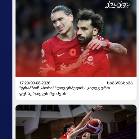
17:29/09-08-2026
ᲡᲮᲕᲐᲓᲐᲡᲮᲕᲐ
"ტრაპზონსპორი" "ლივერპულის" კიდევ ერთ
ფეხბურთელს შეიძენს