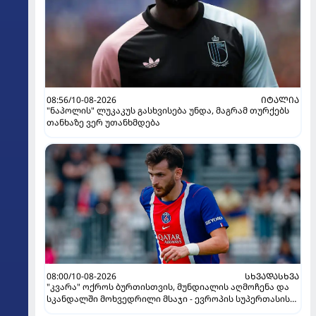
08:56/10-08-2026
ᲘᲢᲐᲚᲘᲐ
"ნაპოლის" ლუკაკუს გასხვისება უნდა, მაგრამ თურქებს
თანხაზე ვერ უთანხმდება
08:00/10-08-2026
ᲡᲮᲕᲐᲓᲐᲡᲮᲕᲐ
"კვარა" ოქროს ბურთისთვის, მუნდიალის აღმოჩენა და
სკანდალში მოხვედრილი მსაჯი - ევროპის სუპერთასის
PREVIEW