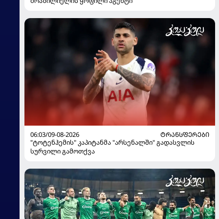
ბრაზილიელის ყოფილი აგენტი
06:03/09-08-2026
ᲢᲠᲐᲜᲡᲤᲔᲠᲔᲑᲘ
"ტოტენჰემის" კაპიტანმა "არსენალში" გადასვლის
სურვილი გამოთქვა