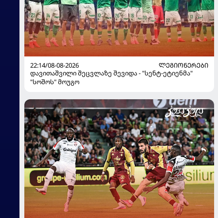
22:14/08-08-2026
ᲚᲔᲒᲘᲝᲜᲔᲠᲔᲑᲘ
დავითაშვილი შეცვლაზე შევიდა - "სენტ-ეტიენმა"
"სოშოს" მოუგო