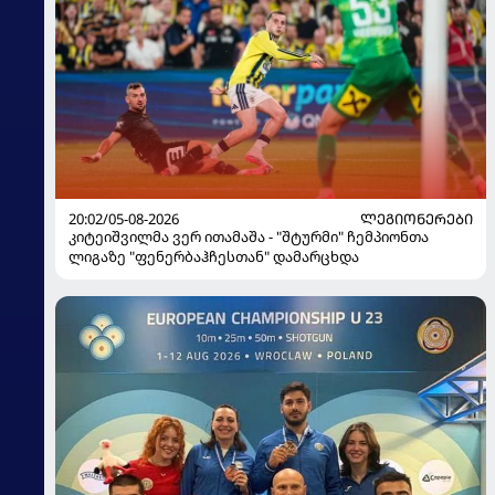
20:02/05-08-2026
ᲚᲔᲒᲘᲝᲜᲔᲠᲔᲑᲘ
კიტეიშვილმა ვერ ითამაშა - "შტურმი" ჩემპიონთა
ლიგაზე "ფენერბაჰჩესთან" დამარცხდა