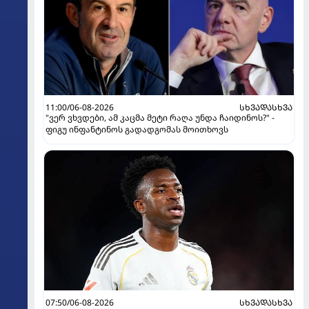
11:00/06-08-2026
ᲡᲮᲕᲐᲓᲐᲡᲮᲕᲐ
"ვერ ვხვდები, ამ კაცმა მეტი რაღა უნდა ჩაიდინოს?" -
ფიგუ ინფანტინოს გადადგომას მოითხოვს
07:50/06-08-2026
ᲡᲮᲕᲐᲓᲐᲡᲮᲕᲐ