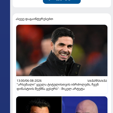
ასევე დაგაინტერესებთ
13:00/06-08-2026
ᲡᲮᲕᲐᲓᲐᲡᲮᲕᲐ
"არსენალი" ყველა ტიტულისთვის იბრძოლებს, ჩვენ
დინასტიის შექმნა გვსურს" - მიკელ არტეტა