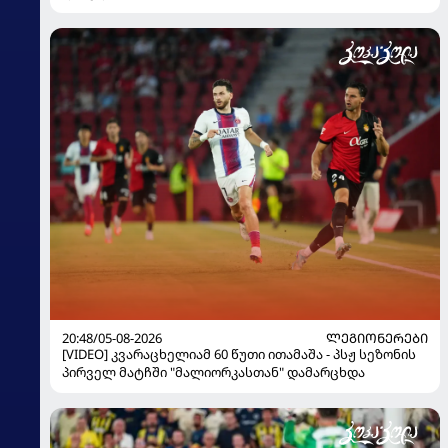
20:48/05-08-2026
ᲚᲔᲒᲘᲝᲜᲔᲠᲔᲑᲘ
[VIDEO] კვარაცხელიამ 60 წუთი ითამაშა - პსჟ სეზონის
პირველ მატჩში "მალიორკასთან" დამარცხდა