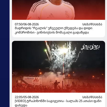
07:50/06-08-2026
ᲡᲮᲕᲐᲓᲐᲡᲮᲕᲐ
მადრიდის "რეალის" უჩვეულო ქმედება და დიდი
კომპრომისი - ვინისიუსის მომავალი გადაწყდა
22:05/05-08-2026
ᲡᲮᲕᲐᲓᲐᲡᲮᲕᲐ
[VIDEO] ტრაპიზონში საგიჟეთია - სალაჰს 25 ათასი ფანი
დახვდა