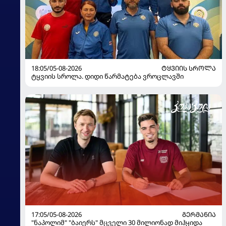
18:05/05-08-2026
ᲢᲧᲕᲘᲘᲡ ᲡᲠᲝᲚᲐ
ტყვიის სროლა. დიდი წარმატება ვროცლავში
17:05/05-08-2026
ᲒᲔᲠᲛᲐᲜᲘᲐ
"ნაპოლიმ" "ბაიერს" მცველი 30 მილიონად მიჰყიდა