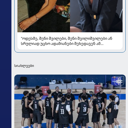
"ოდესმე, შენი შვილები, შენი შვილიშვილები ან
სრულიად უცხო ადამიანები შეხედავენ ამ
პორტრეტს...." - რას წერს მარი ნაკანი კრისტი
ყიფშიძეზე
სიახლეები