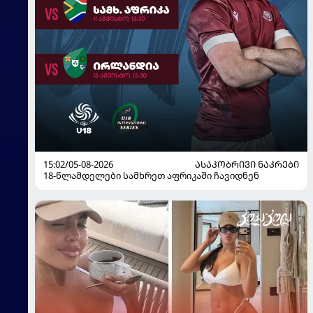
15:02/05-08-2026
ᲐᲡᲐᲙᲝᲑᲠᲘᲕᲘ ᲜᲐᲙᲠᲔᲑᲘ
18-წლამდელები სამხრეთ აფრიკაში ჩავიდნენ