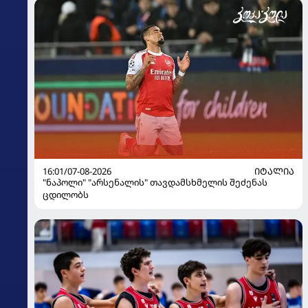
16:01/07-08-2026
ᲘᲢᲐᲚᲘᲐ
"ნაპოლი" "არსენალის" თავდამსხმელის შეძენას
ცდილობს