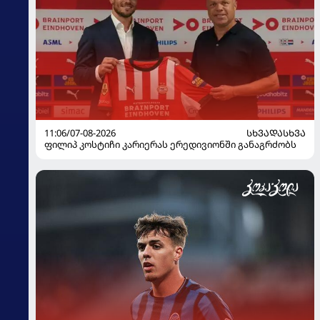
11:06/07-08-2026
ᲡᲮᲕᲐᲓᲐᲡᲮᲕᲐ
ფილიპ კოსტიჩი კარიერას ერედივიონში განაგრძობს