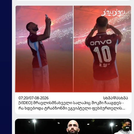
07:20/07-08-2026
ᲡᲮᲕᲐᲓᲐᲡᲮᲕᲐ
[VIDEO] მრავლისმნახველი სალაჰიც შოკში ჩააგდეს -
რა ხდებოდა ტრაბზონში ეგვიპტელი ფეხბურთელის
წარდგენისას