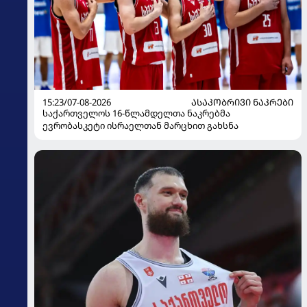
15:23/07-08-2026
ᲐᲡᲐᲙᲝᲑᲠᲘᲕᲘ ᲜᲐᲙᲠᲔᲑᲘ
საქართველოს 16-წლამდელთა ნაკრებმა
ევრობასკეტი ისრაელთან მარცხით გახსნა