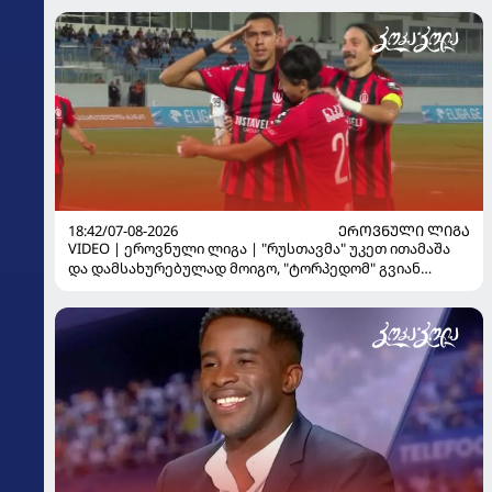
18:42/07-08-2026
ᲔᲠᲝᲕᲜᲣᲚᲘ ᲚᲘᲒᲐ
VIDEO | ეროვნული ლიგა | "რუსთავმა" უკეთ ითამაშა
და დამსახურებულად მოიგო, "ტორპედომ" გვიან
გაიღვიძა...