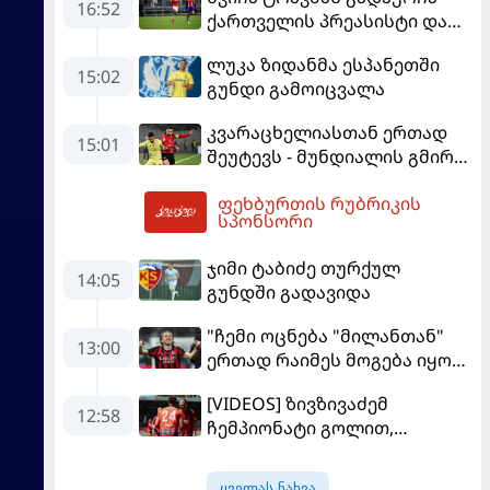
16:52
ქართველის პრეასისტი და
პსჟ-ს ფრე "მანჩესტერ
ლუკა ზიდანმა ესპანეთში
იუნაიტედთან"
15:02
გუნდი გამოიცვალა
კვარაცხელიასთან ერთად
15:01
შეუტევს - მუნდიალის გმირი
მალე პსჟ-ს ფეხბურთელი
ფეხბურთის რუბრიკის
გახდება
18:18
სპონსორი
ჯიმი ტაბიძე თურქულ
14:05
გუნდში გადავიდა
"ჩემი ოცნება "მილანთან"
13:00
ერთად რაიმეს მოგება იყო" -
მოდრიჩმა "როსონერიში"
[VIDEOS] ზივზივაძემ
თავის მისიაზე ისაუბრა
12:58
ჩემპიონატი გოლით,
"ჰაიდენჰაიმმა" კი
გამარჯვებით დაიწყო
ყველას ნახვა