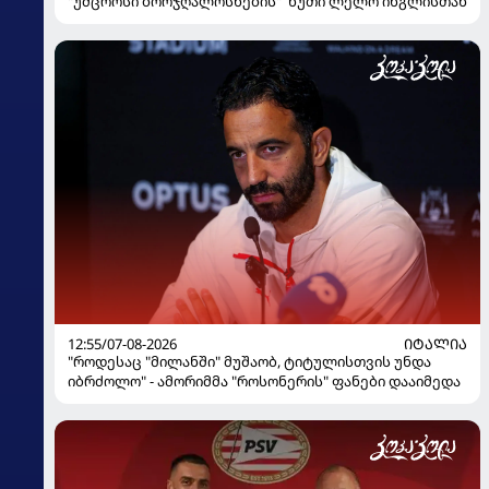
"უმცროსი ბორჯღალოსნების" ხუთი ლელო ინგლისთან
12:55/07-08-2026
ᲘᲢᲐᲚᲘᲐ
"როდესაც "მილანში" მუშაობ, ტიტულისთვის უნდა
იბრძოლო" - ამორიმმა "როსონერის" ფანები დააიმედა