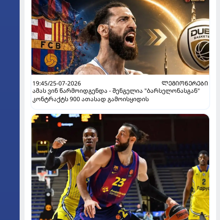
19:45/25-07-2026
ᲚᲔᲒᲘᲝᲜᲔᲠᲔᲑᲘ
ამას ვინ წარმოიდგენდა - შენგელია "ბარსელონასგან"
კონტრაქტს 900 ათასად გამოისყიდის