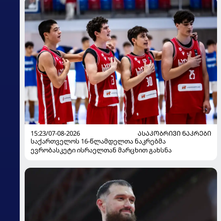
15:23/07-08-2026
ᲐᲡᲐᲙᲝᲑᲠᲘᲕᲘ ᲜᲐᲙᲠᲔᲑᲘ
საქართველოს 16-წლამდელთა ნაკრებმა
ევრობასკეტი ისრაელთან მარცხით გახსნა