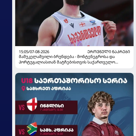
15:05/07-08-2026
ᲔᲠᲝᲕᲜᲣᲚᲘ ᲜᲐᲙᲠᲔᲑᲘ
მამუკელაშვილი ბრუნდება - მონტენეგროსა და
პორტუგალიასთან მატჩებისთვის საქართველო
მზადებას 15 კალათბურთელით იწყებს