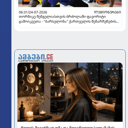
06:31/24-07-2026
ᲚᲔᲒᲘᲝᲜᲔᲠᲔᲑᲘ
თორნიკე შენგელიასთვის ბრძოლაში ფავორიტი
გამოიკვეთა - "ბარსელონა" ქართველის შენარჩუნების
იმედს არ კარგავს
როდის შევიჭრათ თმა და მოვერიდოთ სილამაზის