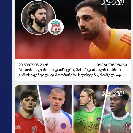
20:50/07-08-2026
ᲚᲔᲒᲘᲝᲜᲔᲠᲔᲑᲘ
"სეზონს ალისონი დაიწყებს, მამარდაშვილს შანსის
გამოსაყენებლად მოთმინება სჭირდება, რომელსაც
100%-ით მიიღებს" - განაცხადა "ლივერპულის"
ყოფილმა მეკარემ