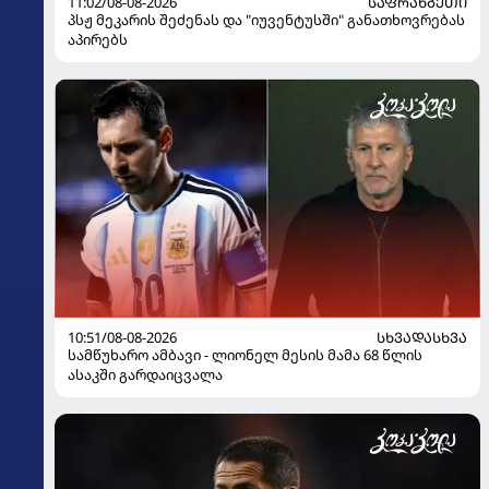
11:02/08-08-2026
ᲡᲐᲤᲠᲐᲜᲒᲔᲗᲘ
პსჟ მეკარის შეძენას და "იუვენტუსში" განათხოვრებას
აპირებს
10:51/08-08-2026
ᲡᲮᲕᲐᲓᲐᲡᲮᲕᲐ
სამწუხარო ამბავი - ლიონელ მესის მამა 68 წლის
ასაკში გარდაიცვალა