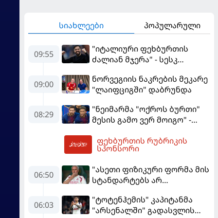
სიახლეები
პოპულარული
"იტალიური ფეხბურთის
09:55
ძალიან მჯერა" - სესკ
ფაბრეგასი
ნორვეგიის ნაკრების მეკარე
09:00
"ლაიფციგში" დაბრუნდა
"ნეიმარმა "ოქროს ბურთი"
08:29
მესის გამო ვერ მოიგო" -
ბრაზილიელის ყოფილი
ფეხბურთის რუბრიკის
აგენტი
10:08
სპონსორი
"ასეთი ფიზიკური ფორმა მის
06:50
სტანდარტებს არ
შეეფერება" - მოურინიომ
"ტოტენჰემის" კაპიტანმა
"რეალის" ახალწვეული
06:03
"არსენალში" გადასვლის
გააკრიტიკა