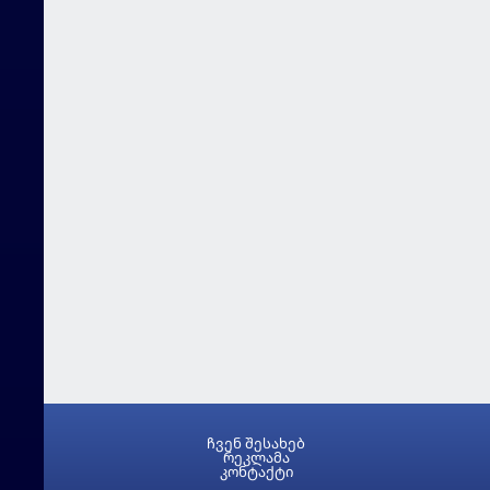
ჩვენ შესახებ
რეკლამა
კონტაქტი