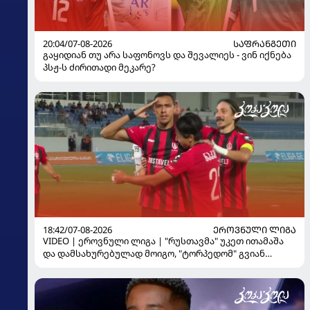
20:04/07-08-2026
ᲡᲐᲤᲠᲐᲜᲒᲔᲗᲘ
გაყიდიან თუ არა საფონოვს და შევალიეს - ვინ იქნება
პსჟ-ს ძირითადი მეკარე?
18:42/07-08-2026
ᲔᲠᲝᲕᲜᲣᲚᲘ ᲚᲘᲒᲐ
VIDEO | ეროვნული ლიგა | "რუსთავმა" უკეთ ითამაშა
და დამსახურებულად მოიგო, "ტორპედომ" გვიან
გაიღვიძა...