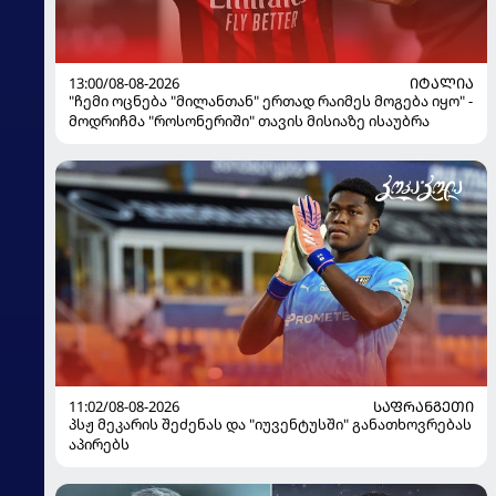
13:00/08-08-2026
ᲘᲢᲐᲚᲘᲐ
"ჩემი ოცნება "მილანთან" ერთად რაიმეს მოგება იყო" -
მოდრიჩმა "როსონერიში" თავის მისიაზე ისაუბრა
11:02/08-08-2026
ᲡᲐᲤᲠᲐᲜᲒᲔᲗᲘ
პსჟ მეკარის შეძენას და "იუვენტუსში" განათხოვრებას
აპირებს