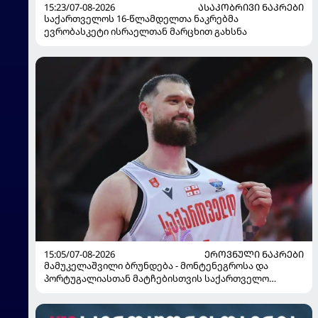
15:23/07-08-2026
ᲐᲡᲐᲙᲝᲑᲠᲘᲕᲘ ᲜᲐᲙᲠᲔᲑᲘ
საქართველოს 16-წლამდელთა ნაკრებმა
ევრობასკეტი ისრაელთან მარცხით გახსნა
15:05/07-08-2026
ᲔᲠᲝᲕᲜᲣᲚᲘ ᲜᲐᲙᲠᲔᲑᲘ
მამუკელაშვილი ბრუნდება - მონტენეგროსა და
პორტუგალიასთან მატჩებისთვის საქართველო
მზადებას 15 კალათბურთელით იწყებს