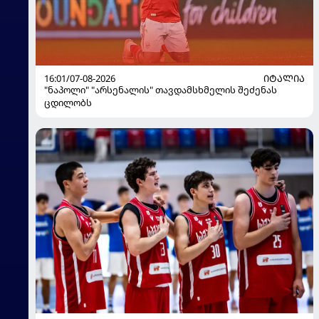
16:01/07-08-2026
ᲘᲢᲐᲚᲘᲐ
"ნაპოლი" "არსენალის" თავდამსხმელის შეძენას
ცდილობს