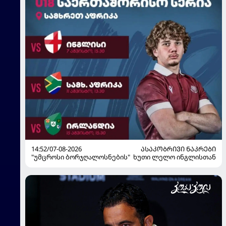
14:52/07-08-2026
ᲐᲡᲐᲙᲝᲑᲠᲘᲕᲘ ᲜᲐᲙᲠᲔᲑᲘ
"უმცროსი ბორჯღალოსნების" ხუთი ლელო ინგლისთან