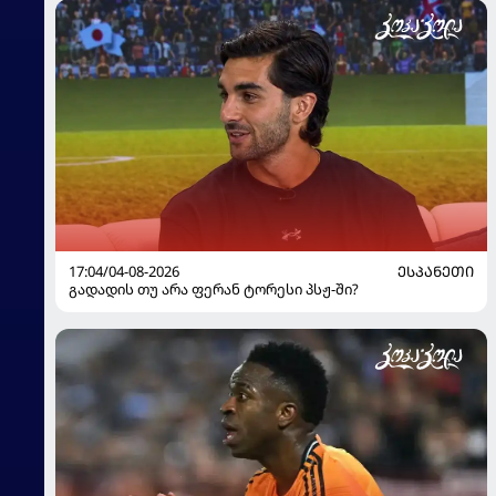
17:04/04-08-2026
ᲔᲡᲞᲐᲜᲔᲗᲘ
გადადის თუ არა ფერან ტორესი პსჟ-ში?