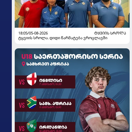
18:05/05-08-2026
ᲢᲧᲕᲘᲘᲡ ᲡᲠᲝᲚᲐ
ტყვიის სროლა. დიდი წარმატება ვროცლავში