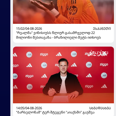
15:02/04-08-2026
ᲔᲡᲞᲐᲜᲔᲗᲘ
"რეალმა" ვინისიუსს წლიურ გასამრჯელოდ 22
მილიონი შესთავაზა - ბრაზილიელი მეტს ითხოვს
14:05/04-08-2026
ᲡᲮᲕᲐᲓᲐᲡᲮᲕᲐ
"ბარსელონამ" ტერ შტეგენი "აიაქსში" გაუშვა