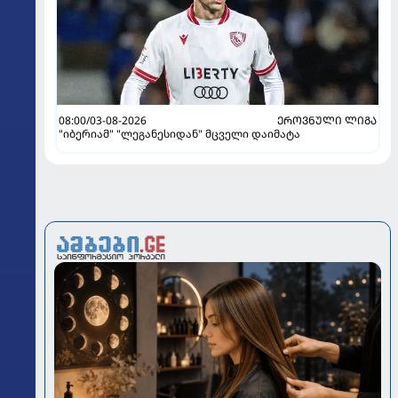
08:00/03-08-2026
ᲔᲠᲝᲕᲜᲣᲚᲘ ᲚᲘᲒᲐ
"იბერიამ" "ლეგანესიდან" მცველი დაიმატა