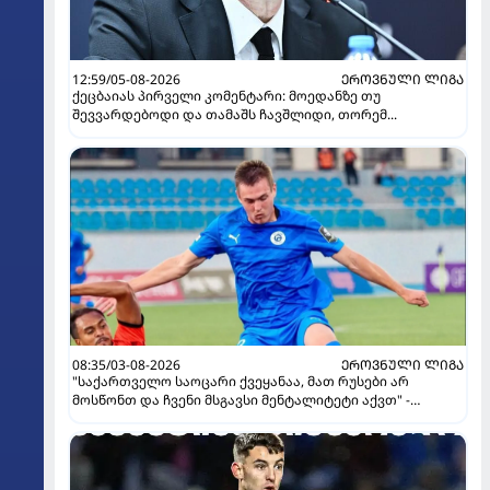
12:59/05-08-2026
ᲔᲠᲝᲕᲜᲣᲚᲘ ᲚᲘᲒᲐ
ქეცბაიას პირველი კომენტარი: მოედანზე თუ
შევვარდებოდი და თამაშს ჩავშლიდი, თორემ...
08:35/03-08-2026
ᲔᲠᲝᲕᲜᲣᲚᲘ ᲚᲘᲒᲐ
"საქართველო საოცარი ქვეყანაა, მათ რუსები არ
მოსწონთ და ჩვენი მსგავსი მენტალიტეტი აქვთ" -
ინტერვიუ "გაგრას" უკრაინელ ფორვარდთან