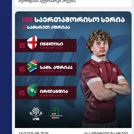
ძვირფასი ავტოპარკი აჩვენა
15:02/05-08-2026
ᲐᲡᲐᲙᲝᲑᲠᲘᲕᲘ ᲜᲐᲙᲠᲔᲑᲘ