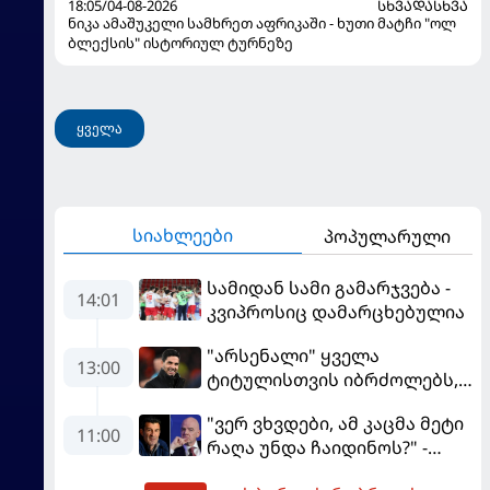
18:05/04-08-2026
ᲡᲮᲕᲐᲓᲐᲡᲮᲕᲐ
ნიკა ამაშუკელი სამხრეთ აფრიკაში - ხუთი მატჩი "ოლ
ბლექსის" ისტორიულ ტურნეზე
ყველა
სიახლეები
პოპულარული
სამიდან სამი გამარჯვება -
14:01
კვიპროსიც დამარცხებულია
"არსენალი" ყველა
13:00
ტიტულისთვის იბრძოლებს,
ჩვენ დინასტიის შექმნა
"ვერ ვხვდები, ამ კაცმა მეტი
გვსურს" - მიკელ არტეტა
11:00
რაღა უნდა ჩაიდინოს?" -
ფიგუ ინფანტინოს