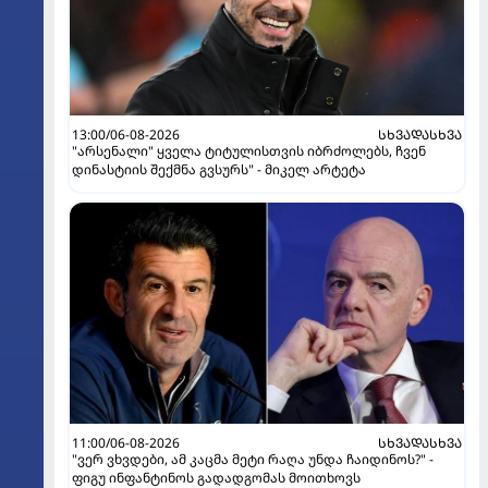
13:00/06-08-2026
ᲡᲮᲕᲐᲓᲐᲡᲮᲕᲐ
"არსენალი" ყველა ტიტულისთვის იბრძოლებს, ჩვენ
დინასტიის შექმნა გვსურს" - მიკელ არტეტა
11:00/06-08-2026
ᲡᲮᲕᲐᲓᲐᲡᲮᲕᲐ
"ვერ ვხვდები, ამ კაცმა მეტი რაღა უნდა ჩაიდინოს?" -
ფიგუ ინფანტინოს გადადგომას მოითხოვს