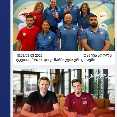
18:05/05-08-2026
ᲢᲧᲕᲘᲘᲡ ᲡᲠᲝᲚᲐ
ტყვიის სროლა. დიდი წარმატება ვროცლავში