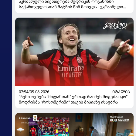
აკრძალული ნივთიერება მუდრიკის ორგანიზმი
საქართველოსთან მატჩის წინ მოხვდა - უკრაინელი
ჟურნალისტი ფეხბურთელის დისკვალიფიკაციაზე
ინფორმაციას ავრცელებს
07:54/05-08-2026
ᲘᲢᲐᲚᲘᲐ
"ჩემი ოცნება "მილანთან" ერთად რაიმეს მოგება იყო" -
მოდრიჩმა "როსონერიში" თავის მისიაზე ისაუბრა