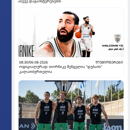
ასევე დაგაინტერესებთ
08:30/06-08-2026
ᲚᲔᲒᲘᲝᲜᲔᲠᲔᲑᲘ
ოფიციალურად: თორნიკე შენგელია "დუბაის"
კალათბურთელია