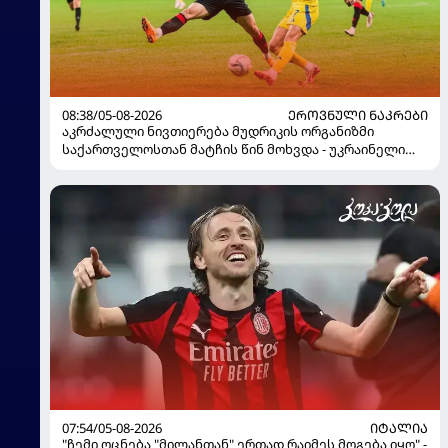
08:38/05-08-2026
ᲔᲠᲝᲕᲜᲣᲚᲘ ᲜᲐᲙᲠᲔᲑᲘ
აკრძალული ნივთიერება მუდრიკის ორგანიზმი
საქართველოსთან მატჩის წინ მოხვდა - უკრაინელი
ჟურნალისტი ფეხბურთელის დისკვალიფიკაციაზე
ინფორმაციას ავრცელებს
07:54/05-08-2026
ᲘᲢᲐᲚᲘᲐ
"ჩემი ოცნება "მილანთან" ერთად რაიმეს მოგება იყო" -