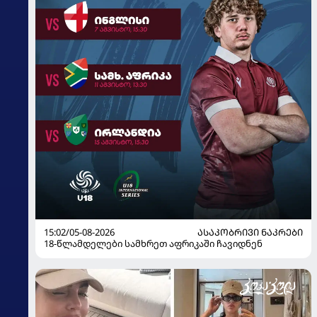
15:02/05-08-2026
ᲐᲡᲐᲙᲝᲑᲠᲘᲕᲘ ᲜᲐᲙᲠᲔᲑᲘ
18-წლამდელები სამხრეთ აფრიკაში ჩავიდნენ