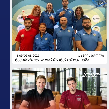
18:05/05-08-2026
ᲢᲧᲕᲘᲘᲡ ᲡᲠᲝᲚᲐ
ტყვიის სროლა. დიდი წარმატება ვროცლავში