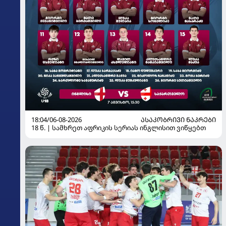
18:04/06-08-2026
ᲐᲡᲐᲙᲝᲑᲠᲘᲕᲘ ᲜᲐᲙᲠᲔᲑᲘ
18 წ. | სამხრეთ აფრიკის სერიას ინგლისით ვიწყებთ