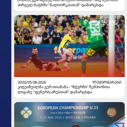
პირველ მატჩში "მალიორკასთან" დამარცხდა
20:02/05-08-2026
ᲚᲔᲒᲘᲝᲜᲔᲠᲔᲑᲘ
კიტეიშვილმა ვერ ითამაშა - "შტურმი" ჩემპიონთა
ლიგაზე "ფენერბაჰჩესთან" დამარცხდა