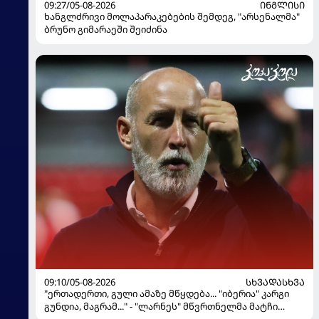
09:27/05-08-2026
ᲘᲜᲒᲚᲘᲡᲘ
ხანგლძრივი მოლაპარაკებების შემდეგ, "არსენალმა"
ბრუნო გიმარაეში შეიძინა
09:10/05-08-2026
ᲡᲮᲕᲐᲓᲐᲡᲮᲕᲐ
"ერთადერთი, გული ამაზე მწყდება... "იბერია" კარგი
გუნდია, მაგრამ..." - "ლარნეს" მწვრთნელმა მატჩი
შეაფასა და თბილისში თავდაჯერებული გუნდი