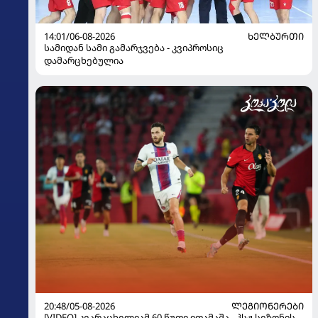
14:01/06-08-2026
ᲮᲔᲚᲑᲣᲠᲗᲘ
სამიდან სამი გამარჯვება - კვიპროსიც
დამარცხებულია
20:48/05-08-2026
ᲚᲔᲒᲘᲝᲜᲔᲠᲔᲑᲘ
[VIDEO] კვარაცხელიამ 60 წუთი ითამაშა - პსჟ სეზონის