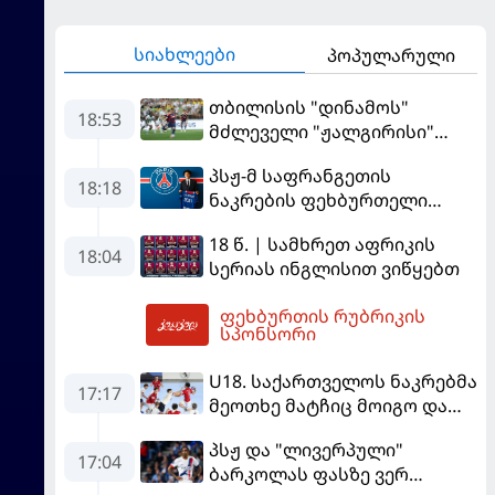
სიახლეები
პოპულარული
თბილისის "დინამოს"
18:53
მძლეველი "ჟალგირისი"
სახლში "ჰაიდუკთან"
პსჟ-მ საფრანგეთის
განადგურდა
18:18
ნაკრების ფეხბურთელი
დაიმატა
18 წ. | სამხრეთ აფრიკის
18:04
სერიას ინგლისით ვიწყებთ
ფეხბურთის რუბრიკის
19:58
სპონსორი
U18. საქართველოს ნაკრებმა
17:17
მეოთხე მატჩიც მოიგო და
ერთპიროვნული ლიდერი
პსჟ და "ლივერპული"
გახდა
17:04
ბარკოლას ფასზე ვერ