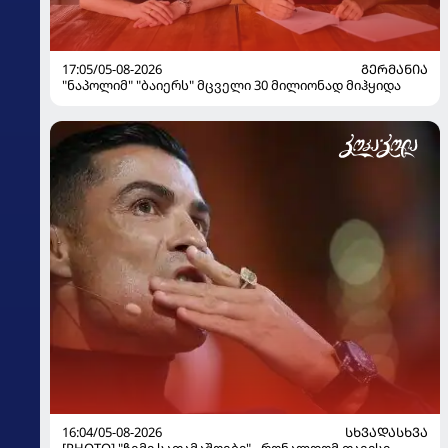
17:05/05-08-2026
ᲒᲔᲠᲛᲐᲜᲘᲐ
"ნაპოლიმ" "ბაიერს" მცველი 30 მილიონად მიჰყიდა
16:04/05-08-2026
ᲡᲮᲕᲐᲓᲐᲡᲮᲕᲐ
[PHOTO] "ჩემი სათამაშოები" - რონალდომ თავისი