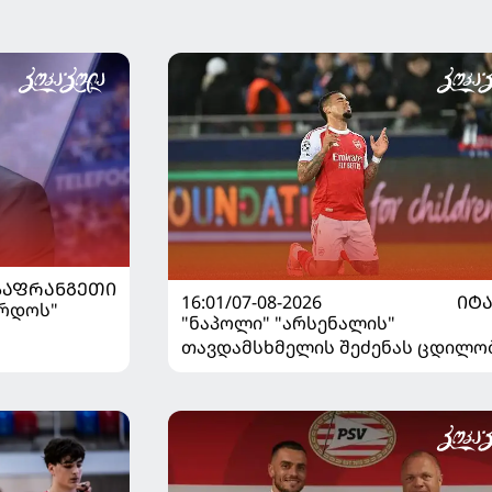
ᲡᲐᲤᲠᲐᲜᲒᲔᲗᲘ
16:01/07-08-2026
ᲘᲢ
ორდოს"
"ნაპოლი" "არსენალის"
თავდამსხმელის შეძენას ცდილო