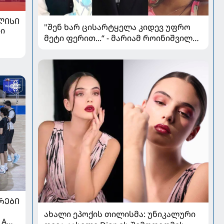
ᲚᲘᲡᲘ
"შენ ხარ ცისარტყელა კიდევ უფრო
ი
მეტი ფერით...“ - მარიამ როინიშვილის
ქალიშვილი იუბილარია
ᲠᲔᲑᲘ
ახალი ეპოქის თილისმა: უნიკალური
 A