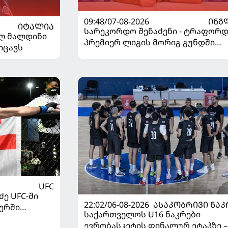
09:48/07-08-2026
ᲘᲜᲒ
ᲘᲢᲐᲚᲘᲐ
სარეკორდო შენაძენი - ტრაფორდ
ელ მალდინი
პრემიერ ლიგის მორიგ გუნდში
იცავს
გადავიდა
UFC
ე UFC-ში
22:02/06-08-2026
ᲐᲡᲐᲙᲝᲑᲠᲘᲕᲘ ᲜᲐᲙ
ერში
საქართველოს U16 ნაკრები
ევრობასკეტის ფინალურ ეტაპზე –