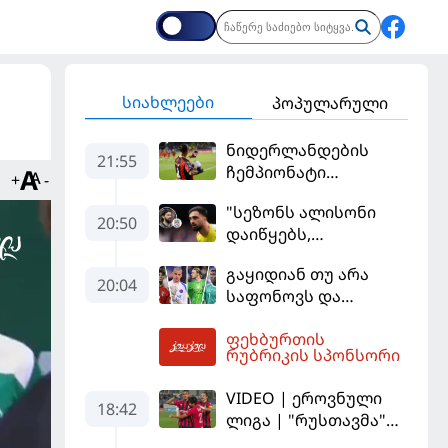
სიახლეები
პოპულარული
ნიდერლანდების
21:55
ჩემპიონატი
+
-
იეგოიანის გოლით
"სეზონს ალისონი
გაიხსნა - ის მატჩის
20:50
დაიწყებს,
MVP გახდა
მამარდაშვილს
გაყიდიან თუ არა
შანსის
20:04
საფონოვს და
გამოსაყენებლად
შევალიეს - ვინ
მოთმინება
ფეხბურთის
იქნება პსჟ-ს
სჭირდება,
05:21
რუბრიკის სპონსორი
ძირითადი მეკარე?
რომელსაც 100%-ით
მიიღებს" - განაცხადა
VIDEO | ეროვნული
18:42
"ლივერპულის"
ლიგა | "რუსთავმა"
ყოფილმა მეკარემ
უკეთ ითამაშა და