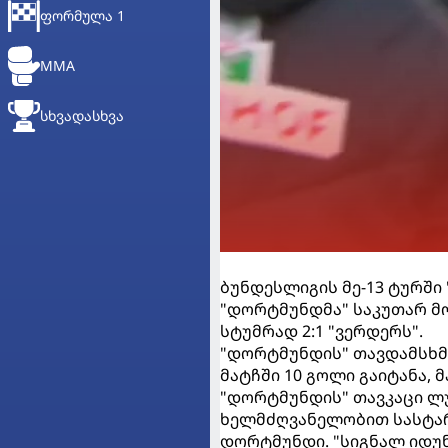
ᲤᲝᲠᲛᲣᲚᲐ 1
MMA
ᲡᲮᲕᲐᲓᲐᲡᲮᲕᲐ
ბუნდესლიგის მე-13 ტურში 
"დორტმუნდმა" საკუთარ მო
სტუმრად 2:1 "ვერდერს".
"დორტმუნდის" თავდამსხმე
მატჩში 10 გოლი გაიტანა, 
"დორტმუნდის" თავკაცი ლუ
ხელმძღვანელობით სასტარ
დორტმუნდი. "სიგნალ იდუნა