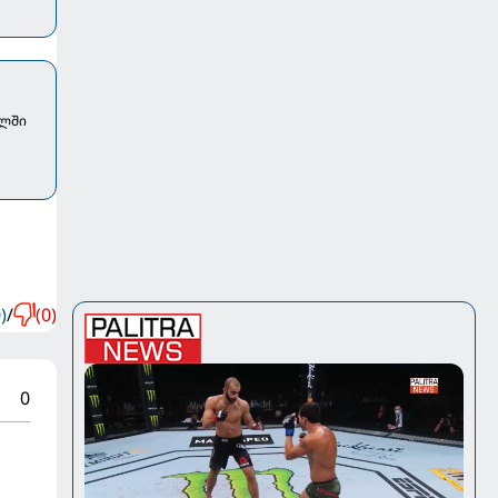
ალში
)
/
(0)
0