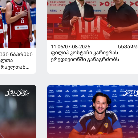
11:06/07-08-2026
ᲡᲮᲕᲐᲓᲐ
ფილიპ კოსტიჩი კარიერას
ᲘᲕᲘ ᲜᲐᲙᲠᲔᲑᲘ
ერედივიონში განაგრძობს
ელთა
ისრაელთან