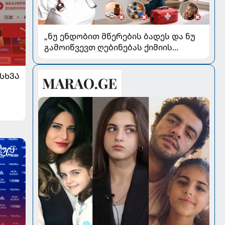
„ნუ ენდობით მწერების ბადეს და ნუ
გამოიწვევთ ღებინებას ქიმიის
გადაყლაპვისას“ - როგორ ვიხსნათ
ბავშვი კრიტიკულ სიტუაციაში,
ᲡᲮᲕᲐ
პედიატრ სალომე ახვლედიანის
რჩევები