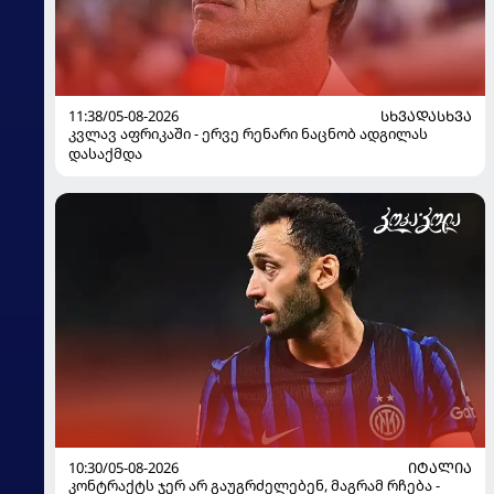
11:38/05-08-2026
ᲡᲮᲕᲐᲓᲐᲡᲮᲕᲐ
კვლავ აფრიკაში - ერვე რენარი ნაცნობ ადგილას
დასაქმდა
10:30/05-08-2026
ᲘᲢᲐᲚᲘᲐ
კონტრაქტს ჯერ არ გაუგრძელებენ, მაგრამ რჩება -