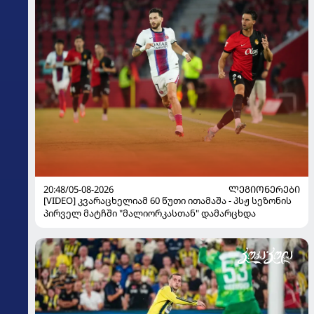
20:48/05-08-2026
ᲚᲔᲒᲘᲝᲜᲔᲠᲔᲑᲘ
[VIDEO] კვარაცხელიამ 60 წუთი ითამაშა - პსჟ სეზონის
პირველ მატჩში "მალიორკასთან" დამარცხდა