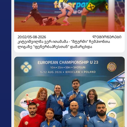
20:02/05-08-2026
ᲚᲔᲒᲘᲝᲜᲔᲠᲔᲑᲘ
კიტეიშვილმა ვერ ითამაშა - "შტურმი" ჩემპიონთა
ლიგაზე "ფენერბაჰჩესთან" დამარცხდა