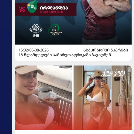
15:02/05-08-2026
ᲐᲡᲐᲙᲝᲑᲠᲘᲕᲘ ᲜᲐᲙᲠᲔᲑᲘ
18-წლამდელები სამხრეთ აფრიკაში ჩავიდნენ