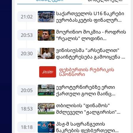
საქართველოს U16 ნაკრები
21:02
ევრობასკეტის ფინალურ
ეტაპზე – A დივიზიონში
მოურინიო შოკშია - როდრის
ასპარეზობას იწყებს
20:53
"რეალის" ლოდინი
მობეზრდა და
ვინისიუსმა "არსენალით"
"ბარსელონაში" გადადის
20:30
დაინტერესება გამოიყენა და
"რეალთან" კონტრაქტი
ფეხბურთის რუბრიკის
მომგებიანად გააგრძელა
22:38
სპონსორი
ევროტურნირებზე ერთი
20:05
ქართული გოლი მაინც
გავიდა
თბილისის "დინამოს"
18:53
მძლეველი "ჟალგირისი"
სახლში "ჰაიდუკთან"
პსჟ-მ საფრანგეთის
განადგურდა
18:18
ნაკრების ფეხბურთელი