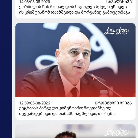
14:05/05-08-2026
ᲡᲮᲕᲐᲓᲐᲡᲮᲕᲐ
ქორწილის წინ რონალდოს საცოლეს სქელი უწოდეს -
ის კრიშტიანომ დაამშვიდა და მორგანიც გამოექომაგა
12:59/05-08-2026
ᲔᲠᲝᲕᲜᲣᲚᲘ ᲚᲘᲒᲐ
ქეცბაიას პირველი კომენტარი: მოედანზე თუ
შევვარდებოდი და თამაშს ჩავშლიდი, თორემ...