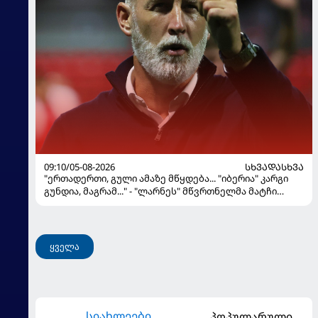
09:10/05-08-2026
ᲡᲮᲕᲐᲓᲐᲡᲮᲕᲐ
"ერთადერთი, გული ამაზე მწყდება... "იბერია" კარგი
გუნდია, მაგრამ..." - "ლარნეს" მწვრთნელმა მატჩი
შეაფასა და თბილისში თავდაჯერებული გუნდი
მოჰყავს
ყველა
სიახლეები
პოპულარული