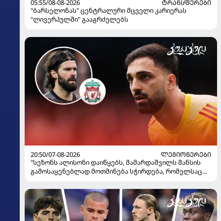
05:55/08-08-2026
ᲢᲠᲐᲜᲡᲤᲔᲠᲔᲑᲘ
"ბარსელონას" ცენტრალური მცველი კარიერას
"ლივერპულში" გააგრძელებს
20:50/07-08-2026
ᲚᲔᲒᲘᲝᲜᲔᲠᲔᲑᲘ
"სეზონს ალისონი დაიწყებს, მამარდაშვილს შანსის
გამოსაყენებლად მოთმინება სჭირდება, რომელსაც
100%-ით მიიღებს" - განაცხადა "ლივერპულის"
ყოფილმა მეკარემ