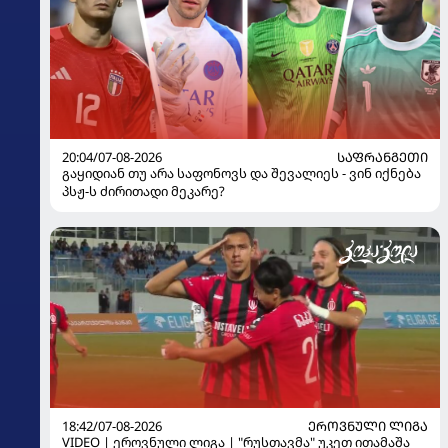
20:04/07-08-2026
ᲡᲐᲤᲠᲐᲜᲒᲔᲗᲘ
გაყიდიან თუ არა საფონოვს და შევალიეს - ვინ იქნება
პსჟ-ს ძირითადი მეკარე?
18:42/07-08-2026
ᲔᲠᲝᲕᲜᲣᲚᲘ ᲚᲘᲒᲐ
VIDEO | ეროვნული ლიგა | "რუსთავმა" უკეთ ითამაშა