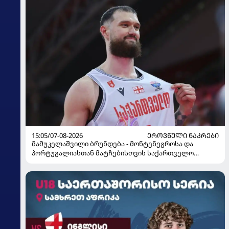
15:05/07-08-2026
ᲔᲠᲝᲕᲜᲣᲚᲘ ᲜᲐᲙᲠᲔᲑᲘ
მამუკელაშვილი ბრუნდება - მონტენეგროსა და
პორტუგალიასთან მატჩებისთვის საქართველო
მზადებას 15 კალათბურთელით იწყებს