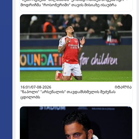
მოდრიჩმა "როსონერიში" თავის მისიაზე ისაუბრა
16:01/07-08-2026
ᲘᲢᲐᲚᲘᲐ
"ნაპოლი" "არსენალის" თავდამსხმელის შეძენას
ცდილობს