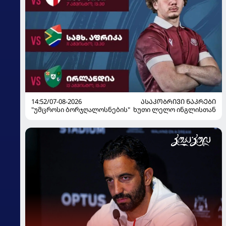
14:52/07-08-2026
ᲐᲡᲐᲙᲝᲑᲠᲘᲕᲘ ᲜᲐᲙᲠᲔᲑᲘ
"უმცროსი ბორჯღალოსნების" ხუთი ლელო ინგლისთან