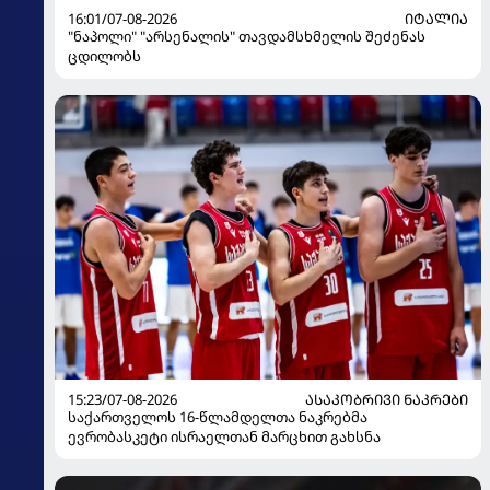
16:01/07-08-2026
ᲘᲢᲐᲚᲘᲐ
"ნაპოლი" "არსენალის" თავდამსხმელის შეძენას
ცდილობს
15:23/07-08-2026
ᲐᲡᲐᲙᲝᲑᲠᲘᲕᲘ ᲜᲐᲙᲠᲔᲑᲘ
საქართველოს 16-წლამდელთა ნაკრებმა
ევრობასკეტი ისრაელთან მარცხით გახსნა