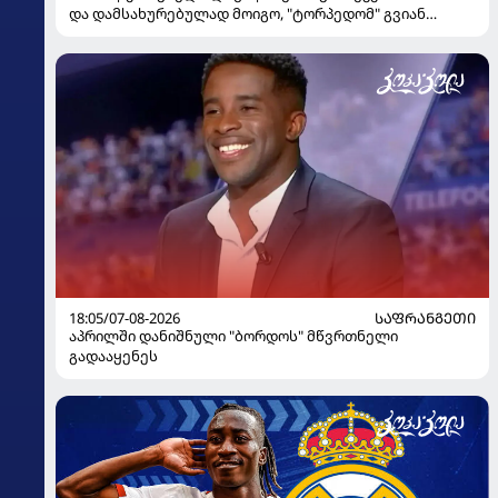
და დამსახურებულად მოიგო, "ტორპედომ" გვიან
გაიღვიძა...
18:05/07-08-2026
ᲡᲐᲤᲠᲐᲜᲒᲔᲗᲘ
აპრილში დანიშნული "ბორდოს" მწვრთნელი
გადააყენეს