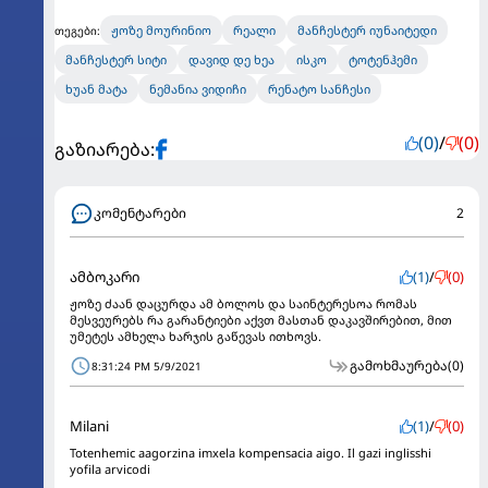
ჟოზე მოურინიო
რეალი
მანჩესტერ იუნაიტედი
თეგები:
მანჩესტერ სიტი
დავიდ დე ხეა
ისკო
ტოტენჰემი
ხუან მატა
ნემანია ვიდიჩი
რენატო სანჩესი
(0)
/
(0)
გაზიარება:
კომენტარები
2
ამბოკარი
(1)
/
(0)
ჟოზე ძაან დაცურდა ამ ბოლოს და საინტერესოა რომას
მესვეურებს რა გარანტიები აქვთ მასთან დაკავშირებით, მით
უმეტეს ამხელა ხარჯის გაწევას ითხოვს.
გამოხმაურება
(0)
8:31:24 PM 5/9/2021
Milani
(1)
/
(0)
Totenhemic aagorzina imxela kompensacia aigo. Il gazi inglisshi
yofila arvicodi