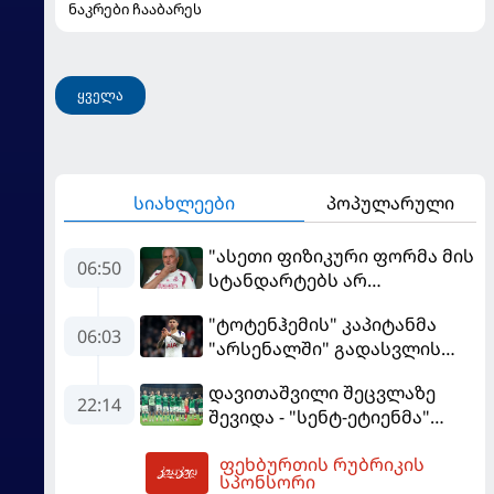
ნაკრები ჩააბარეს
ყველა
სიახლეები
პოპულარული
"ასეთი ფიზიკური ფორმა მის
06:50
სტანდარტებს არ
შეეფერება" - მოურინიომ
"ტოტენჰემის" კაპიტანმა
"რეალის" ახალწვეული
06:03
"არსენალში" გადასვლის
გააკრიტიკა
სურვილი გამოთქვა
დავითაშვილი შეცვლაზე
22:14
შევიდა - "სენტ-ეტიენმა"
"სოშოს" მოუგო
ფეხბურთის რუბრიკის
07:49
სპონსორი