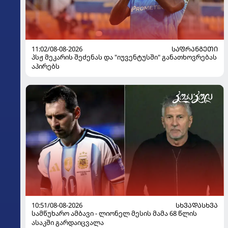
11:02/08-08-2026
ᲡᲐᲤᲠᲐᲜᲒᲔᲗᲘ
პსჟ მეკარის შეძენას და "იუვენტუსში" განათხოვრებას
აპირებს
10:51/08-08-2026
ᲡᲮᲕᲐᲓᲐᲡᲮᲕᲐ
სამწუხარო ამბავი - ლიონელ მესის მამა 68 წლის
ასაკში გარდაიცვალა