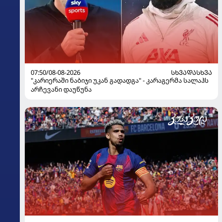
07:50/08-08-2026
ᲡᲮᲕᲐᲓᲐᲡᲮᲕᲐ
"კარიერაში ნაბიჯი უკან გადადგა" - კარაგერმა სალაჰს
არჩევანი დაუწუნა