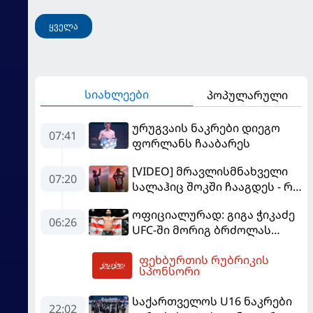
ყველა
სიახლეები
პოპულარული
ურუგვაის ნაკრები დიეგო
07:41
ფორლანს ჩააბარეს
[VIDEO] მრავლისმნახველი
07:20
სალაჰიც შოკში ჩააგდეს - რა
ხდებოდა ტრაბზონში
ოფიციალურად: გიგა ჭიკაძე
ეგვიპტელი ფეხბურთელის
06:26
UFC-ში მორიგ ბრძოლას
წარდგენისას
სექტემბერში გამართავს
ფეხბურთის რუბრიკის
08:17
სპონსორი
საქართველოს U16 ნაკრები
22:02