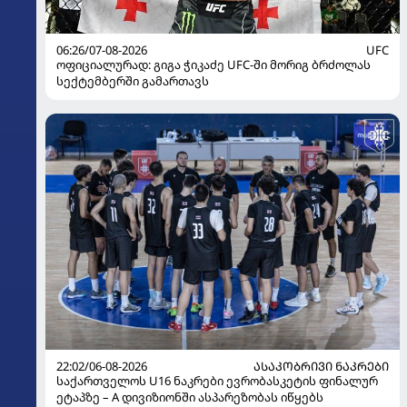
06:26/07-08-2026
UFC
ოფიციალურად: გიგა ჭიკაძე UFC-ში მორიგ ბრძოლას
სექტემბერში გამართავს
22:02/06-08-2026
ᲐᲡᲐᲙᲝᲑᲠᲘᲕᲘ ᲜᲐᲙᲠᲔᲑᲘ
საქართველოს U16 ნაკრები ევრობასკეტის ფინალურ
ეტაპზე – A დივიზიონში ასპარეზობას იწყებს