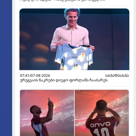
კატალონიელთა მთავარ მწვრთნელს
07:41/07-08-2026
ᲡᲮᲕᲐᲓᲐᲡᲮᲕᲐ
ურუგვაის ნაკრები დიეგო ფორლანს ჩააბარეს