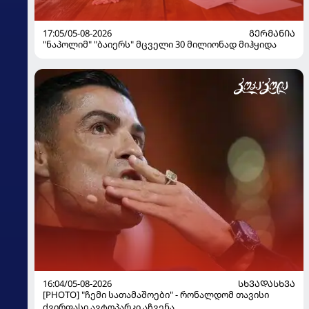
17:05/05-08-2026
ᲒᲔᲠᲛᲐᲜᲘᲐ
"ნაპოლიმ" "ბაიერს" მცველი 30 მილიონად მიჰყიდა
16:04/05-08-2026
ᲡᲮᲕᲐᲓᲐᲡᲮᲕᲐ
[PHOTO] "ჩემი სათამაშოები" - რონალდომ თავისი
ძვირფასი ავტოპარკი აჩვენა