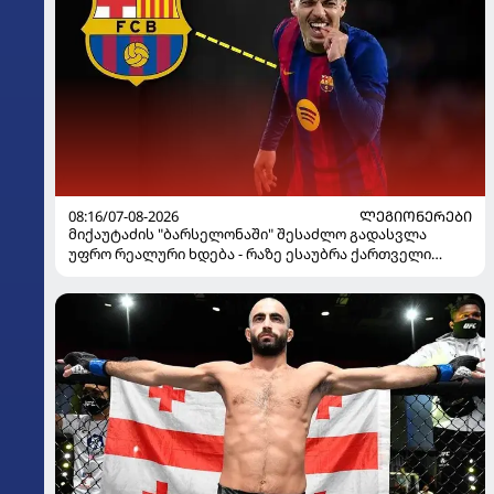
08:16/07-08-2026
ᲚᲔᲒᲘᲝᲜᲔᲠᲔᲑᲘ
მიქაუტაძის "ბარსელონაში" შესაძლო გადასვლა
უფრო რეალური ხდება - რაზე ესაუბრა ქართველი
კატალონიელთა მთავარ მწვრთნელს