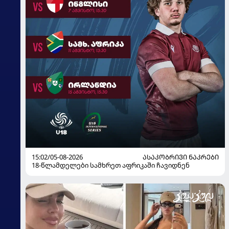
15:02/05-08-2026
ᲐᲡᲐᲙᲝᲑᲠᲘᲕᲘ ᲜᲐᲙᲠᲔᲑᲘ
18-წლამდელები სამხრეთ აფრიკაში ჩავიდნენ