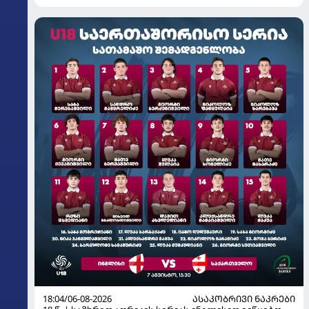
18:04/06-08-2026
ᲐᲡᲐᲙᲝᲑᲠᲘᲕᲘ ᲜᲐᲙᲠᲔᲑᲘ