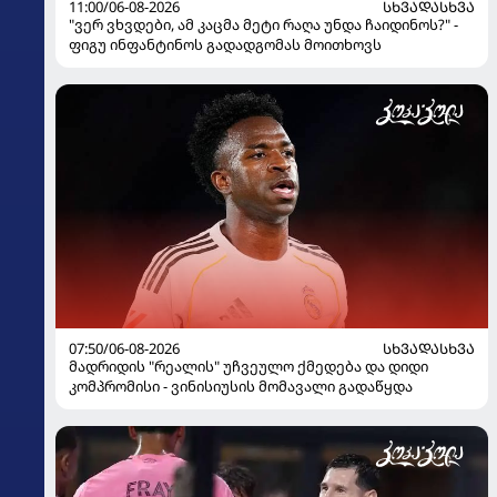
11:00/06-08-2026
ᲡᲮᲕᲐᲓᲐᲡᲮᲕᲐ
"ვერ ვხვდები, ამ კაცმა მეტი რაღა უნდა ჩაიდინოს?" -
ფიგუ ინფანტინოს გადადგომას მოითხოვს
07:50/06-08-2026
ᲡᲮᲕᲐᲓᲐᲡᲮᲕᲐ
მადრიდის "რეალის" უჩვეულო ქმედება და დიდი
კომპრომისი - ვინისიუსის მომავალი გადაწყდა