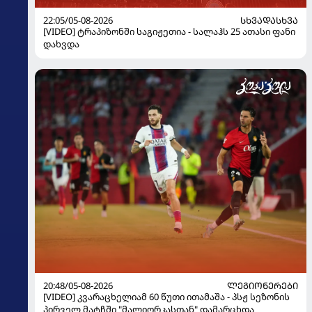
22:05/05-08-2026
ᲡᲮᲕᲐᲓᲐᲡᲮᲕᲐ
[VIDEO] ტრაპიზონში საგიჟეთია - სალაჰს 25 ათასი ფანი
დახვდა
20:48/05-08-2026
ᲚᲔᲒᲘᲝᲜᲔᲠᲔᲑᲘ
[VIDEO] კვარაცხელიამ 60 წუთი ითამაშა - პსჟ სეზონის
პირველ მატჩში "მალიორკასთან" დამარცხდა