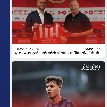
11:06/07-08-2026
ᲡᲮᲕᲐᲓᲐᲡᲮᲕᲐ
ფილიპ კოსტიჩი კარიერას ერედივიონში განაგრძობს