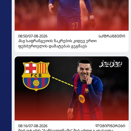
08:50/07-08-2026
ᲡᲐᲤᲠᲐᲜᲒᲔᲗᲘ
პსჟ საფრანგეთის ნაკრების კიდევ ერთი
ფეხბურთელის დამატებას გეგმავს
08:16/07-08-2026
ᲚᲔᲒᲘᲝᲜᲔᲠᲔᲑᲘ
მიქაუტაძის "ბარსელონაში" შესაძლო გადასვლა