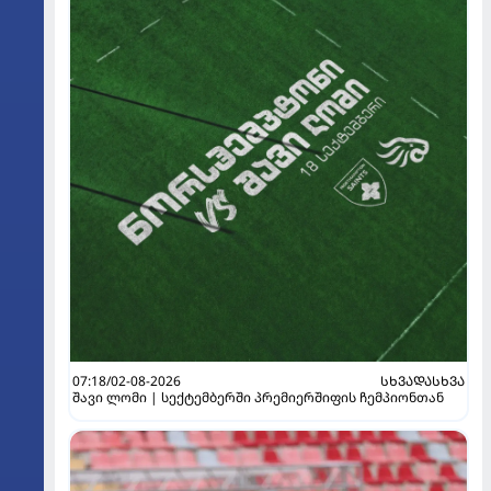
07:18/02-08-2026
ᲡᲮᲕᲐᲓᲐᲡᲮᲕᲐ
შავი ლომი | სექტემბერში პრემიერშიფის ჩემპიონთან