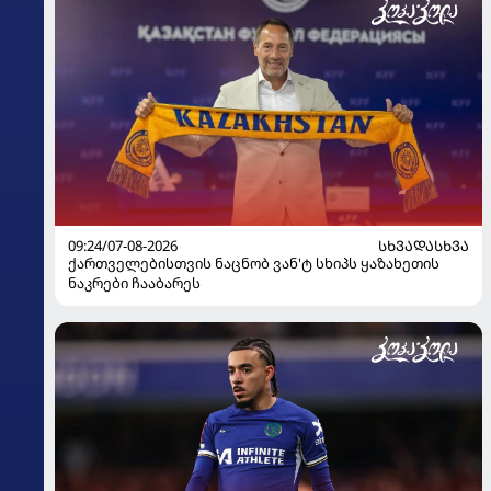
09:24/07-08-2026
ᲡᲮᲕᲐᲓᲐᲡᲮᲕᲐ
ქართველებისთვის ნაცნობ ვან'ტ სხიპს ყაზახეთის
ნაკრები ჩააბარეს