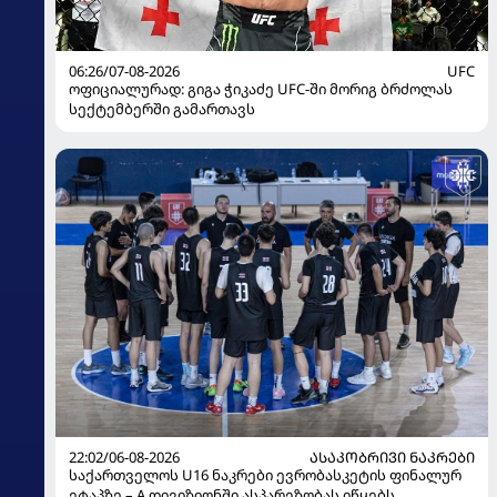
06:26/07-08-2026
UFC
ოფიციალურად: გიგა ჭიკაძე UFC-ში მორიგ ბრძოლას
სექტემბერში გამართავს
22:02/06-08-2026
ᲐᲡᲐᲙᲝᲑᲠᲘᲕᲘ ᲜᲐᲙᲠᲔᲑᲘ
საქართველოს U16 ნაკრები ევრობასკეტის ფინალურ
ეტაპზე – A დივიზიონში ასპარეზობას იწყებს