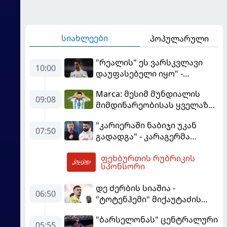
სიახლეები
პოპულარული
"რეალის" ეს ვარსკვლავი
10:00
დაუფასებელი იყო" -
ჩიჩარიტომ ყოფილ
Marca: მესიმ მუნდიალის
თანაგუნდელზე ისაუბრა
09:08
მიმდინარეობისას ყველაზე
მეტი მუქარა მიიღო
"კარიერაში ნაბიჯი უკან
07:50
გადადგა" - კარაგერმა
სალაჰს არჩევანი დაუწუნა
ფეხბურთის რუბრიკის
10:43
სპონსორი
დე ძერბის სიაშია -
06:50
"ტოტენჰემი" მიქაუტაძის
შეძენას განიხილავს
"ბარსელონას" ცენტრალური
05:55