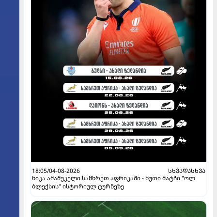
18:05/04-08-2026
ᲡᲮᲕᲐᲓᲐᲡᲮᲕᲐ
ნიკა ამაშუკელი სამხრეთ აფრიკაში - ხუთი მატჩი "ოლ
ბლექსის" ისტორიულ ტურნეზე