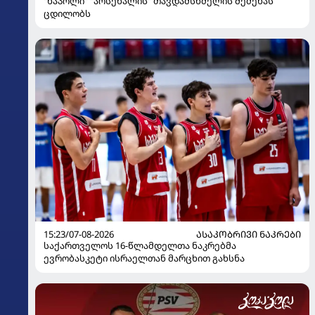
"ნაპოლი" "არსენალის" თავდამსხმელის შეძენას
ცდილობს
15:23/07-08-2026
ᲐᲡᲐᲙᲝᲑᲠᲘᲕᲘ ᲜᲐᲙᲠᲔᲑᲘ
საქართველოს 16-წლამდელთა ნაკრებმა
ევრობასკეტი ისრაელთან მარცხით გახსნა