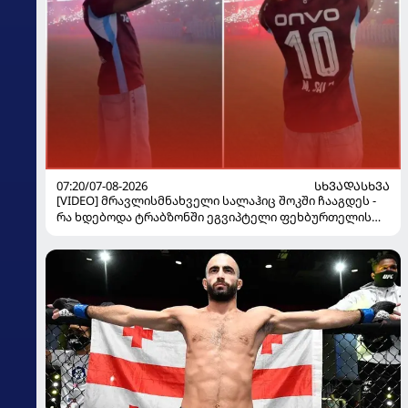
07:20/07-08-2026
ᲡᲮᲕᲐᲓᲐᲡᲮᲕᲐ
[VIDEO] მრავლისმნახველი სალაჰიც შოკში ჩააგდეს -
რა ხდებოდა ტრაბზონში ეგვიპტელი ფეხბურთელის
წარდგენისას