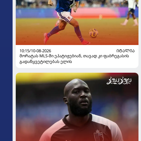
10:15/10-08-2026
ᲘᲢᲐᲚᲘᲐ
მორატას MLS-ში ეპატიჟებიან, თავად კი ფაბრეგასის
გადაწყვეტილებას ელის