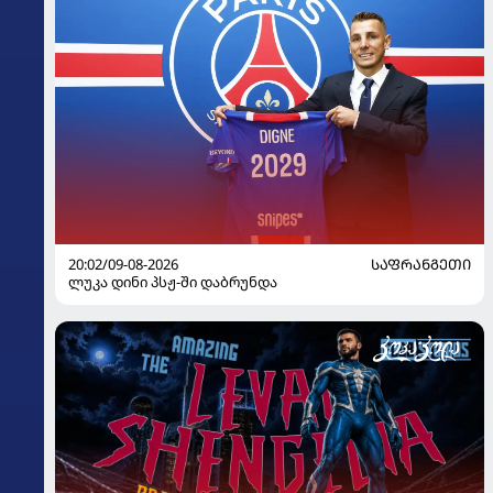
20:02/09-08-2026
ᲡᲐᲤᲠᲐᲜᲒᲔᲗᲘ
ლუკა დინი პსჟ-ში დაბრუნდა