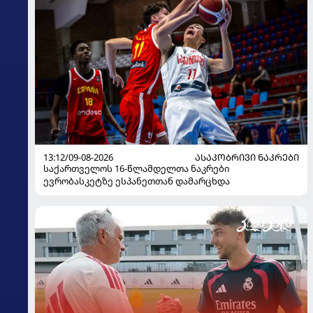
13:12/09-08-2026
ᲐᲡᲐᲙᲝᲑᲠᲘᲕᲘ ᲜᲐᲙᲠᲔᲑᲘ
საქართველოს 16-წლამდელთა ნაკრები
ევრობასკეტზე ესპანეთთან დამარცხდა