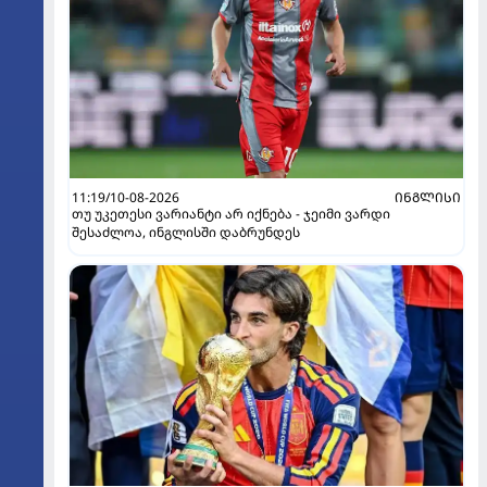
11:19/10-08-2026
ᲘᲜᲒᲚᲘᲡᲘ
თუ უკეთესი ვარიანტი არ იქნება - ჯეიმი ვარდი
შესაძლოა, ინგლისში დაბრუნდეს