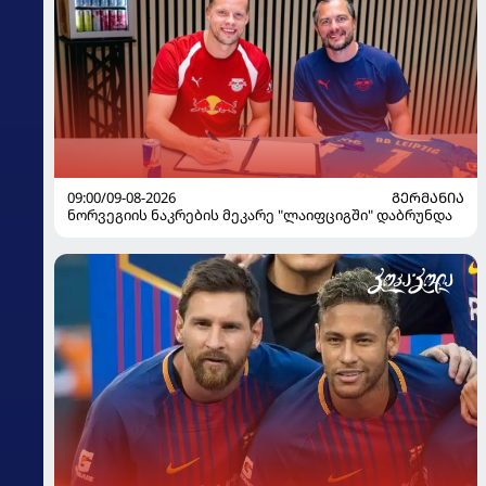
09:00/09-08-2026
ᲒᲔᲠᲛᲐᲜᲘᲐ
ნორვეგიის ნაკრების მეკარე "ლაიფციგში" დაბრუნდა