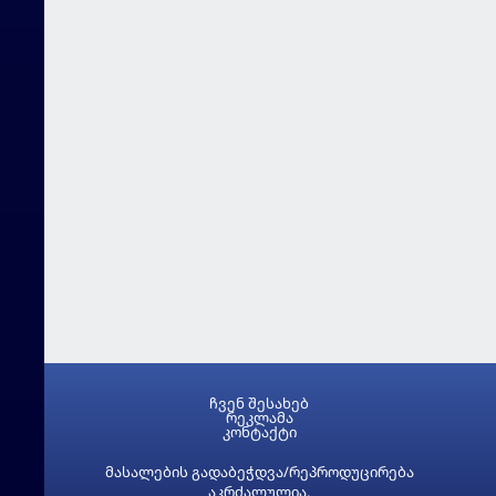
ჩვენ შესახებ
რეკლამა
კონტაქტი
მასალების გადაბეჭდვა/რეპროდუცირება
აკრძალულია,