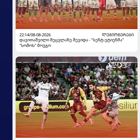
22:14/08-08-2026
ᲚᲔᲒᲘᲝᲜᲔᲠᲔᲑᲘ
დავითაშვილი შეცვლაზე შევიდა - "სენტ-ეტიენმა"
"სოშოს" მოუგო