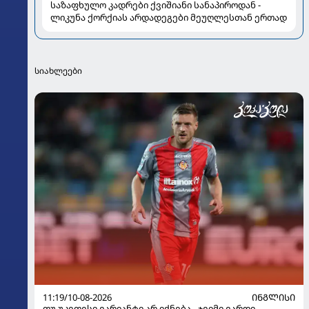
საზაფხულო კადრები ქვიშიანი სანაპიროდან -
ლიკუნა ქორქიას არდადეგები მეუღლესთან ერთად
სიახლეები
11:19/10-08-2026
ᲘᲜᲒᲚᲘᲡᲘ
თუ უკეთესი ვარიანტი არ იქნება - ჯეიმი ვარდი