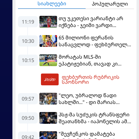
სიახლეები
პოპულარული
თუ უკეთესი ვარიანტი არ
11:19
იქნება - ჯეიმი ვარდი
შესაძლოა, ინგლისში
65 მილიონი ფერანის
დაბრუნდეს
10:30
სანაცვლოდ - ფეხბურთელს
პსჟ-ში სურს, "ბარსა" კი
მორატას MLS-ში
სოლიდური თანხის მიღებას
10:15
ეპატიჟებიან, თავად კი
გეგმავს
ფაბრეგასის
ფეხბურთის რუბრიკის
გადაწყვეტილებას ელის
11:28
სპონსორი
"ლეო, უბრალოდ წადი
09:57
სახლში..." - დი მარიას
ემოციური წერილი მესის
პსჟ-მა სუძუკის ტრანსფერი
09:50
შეათანხმა - იაპონელის ამ
სეზონის მომავალი
"შევჩენკოს დამატება
შევალიეს
09:42