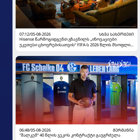
07:12/05-08-2026
ᲡᲮᲕᲐ ᲡᲐᲮᲔᲝᲑᲔᲑᲘ
Hisense წარმოგიდგენთ გზავნილს „ინოვაციები
უკეთესი ცხოვრებისათვის“ FIFA-ს 2026 წლის მსოფლიო
ჩემპიონატზე
06:48/05-08-2026
ᲒᲔᲠᲛᲐᲜᲘᲐ
"შალკემ" 40 წლის ჯეკოს კონტრაქტი გაუგრძელა