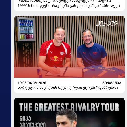
[VIDEO] მძიმე მატჩი, შედეგი სასურველი - "იბერია
1999"-ს მომდევნო რაუნდში გასვლის კარგი შანსი აქვს
19:05/04-08-2026
ᲒᲔᲠᲛᲐᲜᲘᲐ
ნორვეგიის ნაკრების მეკარე "ლაიფციგში" დაბრუნდა