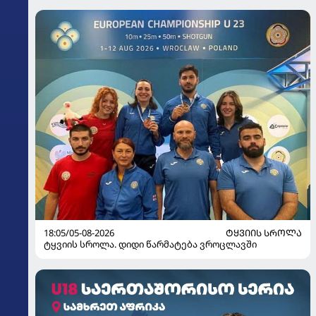
18:05/05-08-2026
ᲢᲧᲕᲘᲘᲡ ᲡᲠᲝᲚᲐ
ტყვიის სროლა. დიდი წარმატება ვროცლავში