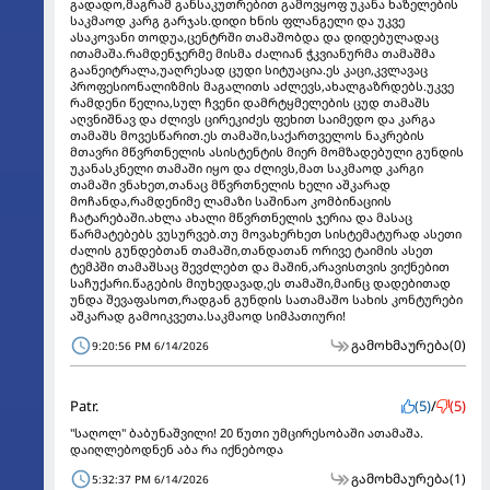
გადადო,მაგრამ განსაკუთრებით გამოვყოფ უკანა ხაზელების
საკმაოდ კარგ გარჯას.დიდი ხნის ფლანგელი და უკვე
ასაკოვანი თოდუა,ცენტრში თამაშობდა და დიდებულადაც
ითამაშა.რამდენჯერმე მისმა ძალიან ჭკვიანურმა თამაშმა
გაანეიტრალა,უაღრესად ცუდი სიტუაცია.ეს კაცი,კვლავაც
პროფესიონალიზმის მაგალითს აძლევს,ახალგაზრდებს.უკვე
რამდენი წელია,სულ ჩვენი დამრტყმელების ცუდ თამაშს
აღვნიშნავ და ძლივს ცირეკიძეს ფეხით საიმედო და კარგა
თამაშს მოვესწარით.ეს თამაში,საქართველოს ნაკრების
მთავრი მწვრთნელის ასისტენტის მიერ მომზადებული გუნდის
უკანასკნელი თამაში იყო და ძლივს,მათ საკმაოდ კარგი
თამაში ვნახეთ,თანაც მწვრთნელის ხელი აშკარად
მოჩანდა,რამდენიმე ლამაზი საშინაო კომბინაციის
ჩატარებაში.ახლა ახალი მწვრთნელის ჯერია და მასაც
წარმატებებს ვუსურვებ.თუ მოვახერხეთ სისტემატურად ასეთი
ძალის გუნდებთან თამაში,თანდათან ორივე ტაიმის ასეთ
ტემპში თამაშსაც შევძლებთ და მაშინ,არავისთვის ვიქნებით
საჩუქარი.წაგების მიუხედავად,ეს თამაში,მაინც დადებითად
უნდა შევაფასოთ,რადგან გუნდის სათამაშო სახის კონტურები
აშკარად გამოიკვეთა.საკმაოდ სიმპათიური!
გამოხმაურება
(0)
9:20:56 PM 6/14/2026
Patr.
(5)
/
(5)
"საღოლ" ბაბუნაშვილი! 20 წუთი უმცირესობაში ათამაშა.
დაიღლებოდნენ აბა რა იქნებოდა
გამოხმაურება
(1)
5:32:37 PM 6/14/2026