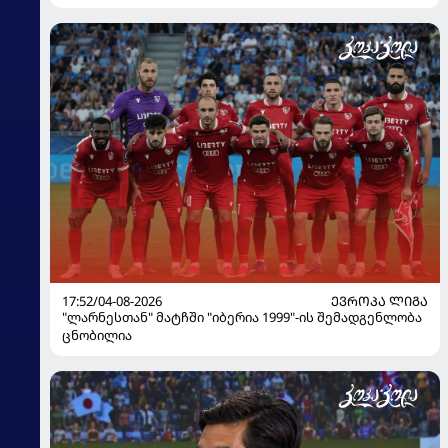
17:52/04-08-2026
ᲔᲕᲠᲝᲞᲐ ᲚᲘᲒᲐ
"ლარნესთან" მატჩში "იბერია 1999"-ის შემადგენლობა
ცნობილია