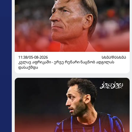
11:38/05-08-2026
ᲡᲮᲕᲐᲓᲐᲡᲮᲕᲐ
კვლავ აფრიკაში - ერვე რენარი ნაცნობ ადგილას
დასაქმდა