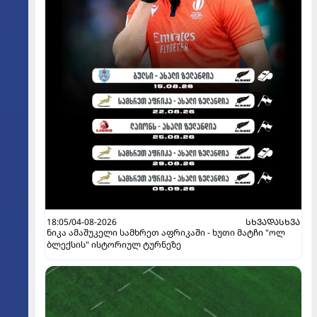
18:05/04-08-2026
ᲡᲮᲕᲐᲓᲐᲡᲮᲕᲐ
ნიკა ამაშუკელი სამხრეთ აფრიკაში - ხუთი მატჩი "ოლ
ბლექსის" ისტორიულ ტურნეზე