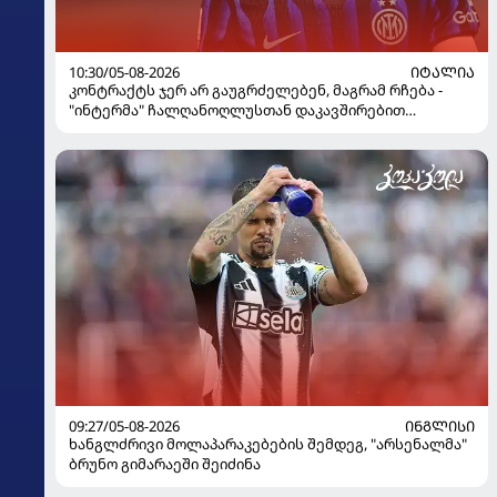
10:30/05-08-2026
ᲘᲢᲐᲚᲘᲐ
კონტრაქტს ჯერ არ გაუგრძელებენ, მაგრამ რჩება -
"ინტერმა" ჩალღანოღლუსთან დაკავშირებით
გადაწყვეტილება მიიღო
09:27/05-08-2026
ᲘᲜᲒᲚᲘᲡᲘ
ხანგლძრივი მოლაპარაკებების შემდეგ, "არსენალმა"
ბრუნო გიმარაეში შეიძინა