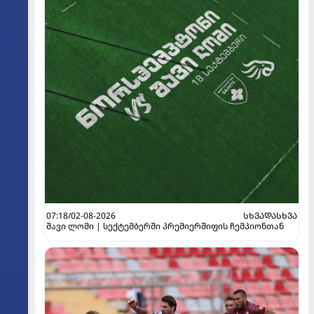
07:18/02-08-2026
ᲡᲮᲕᲐᲓᲐᲡᲮᲕᲐ
შავი ლომი | სექტემბერში პრემიერშიფის ჩემპიონთან