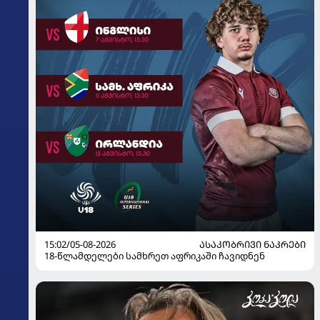
15:02/05-08-2026
ᲐᲡᲐᲙᲝᲑᲠᲘᲕᲘ ᲜᲐᲙᲠᲔᲑᲘ
18-წლამდელები სამხრეთ აფრიკაში ჩავიდნენ