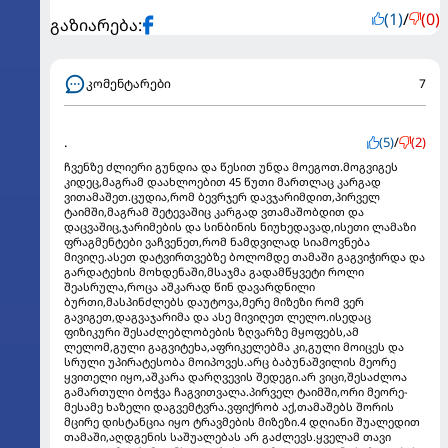
(1)
/
(0)
გაზიარება:
კომენტარები
7
.
(5)
/
(2)
ჩვენზე ძლიერი გუნდია და წესით უნდა მოეგოთ.მოგვიგეს
კიდეც,მაგრამ დაახლოებით 45 წუთი მართლაც კარგად
ვითამაშეთ.ცუდია,რომ ბევრჯერ დავჯარიმდით,პირველ
ტაიმში,მაგრამ შეტევაშიც კარგად ვთამაშობდით და
დაცვაშიც,ჯარიმების და სინბინის ნიუხედავად,ისეთი ლამაზი
ფრაგმენტები ვაჩვენეთ,რომ ნამდვილად სიამოვნება
მივიღე.ასეთ დატვირთვებზე ბოლომდე თამაში გაგვიჭირდა და
გარდატეხის მოხდენაში,მსაჯმა გადამწყვეტი როლი
შეასრულა,როცა აშკარად წინ დავარდნილი
ბურთი,მასპინძლებს დაუტოვა,მერე მიზეზი რომ ვერ
გავიგეთ,დაგვაჯარიმა და ასე მივიღეთ ლელო.ისედაც
ფიზიკური შესაძლებლობების ზღვარზე მყოფებს,ამ
ლელომ,გული გაგვიტეხა,აფრიკელებმა კი,გული მოიცეს და
სრული უპირატესობა მოიპოვეს.არც ბაბუნაშვილის მეორე
ყვითელი იყო,აშკარა დარღვევის შედეგი.არ ვიცი,შესაძლოა
გამართული ბოჭვა ჩაგვითვალა.პირველ ტაიმში,ორი მეორე-
მესამე ხაზელი დაგვემტვრა.ვფიქრობ აქ,თამაშებს შორის
მცირე დისტანცია იყო ტრავმების მიზეზი.4 დღიანი შუალედით
თამაში,აღდგენის საშუალებას არ გაძლევს.ყველამ თავი