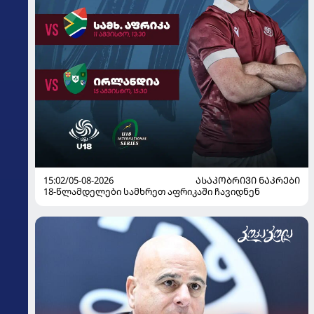
15:02/05-08-2026
ᲐᲡᲐᲙᲝᲑᲠᲘᲕᲘ ᲜᲐᲙᲠᲔᲑᲘ
18-წლამდელები სამხრეთ აფრიკაში ჩავიდნენ