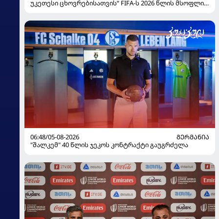
უკეთესი ცხოვრებისათვის“ FIFA-ს 2026 წლის მსოფლიო
ჩემპიონატზე
06:48/05-08-2026
ᲒᲔᲠᲛᲐᲜᲘᲐ
"შალკემ" 40 წლის ჯეკოს კონტრაქტი გაუგრძელა