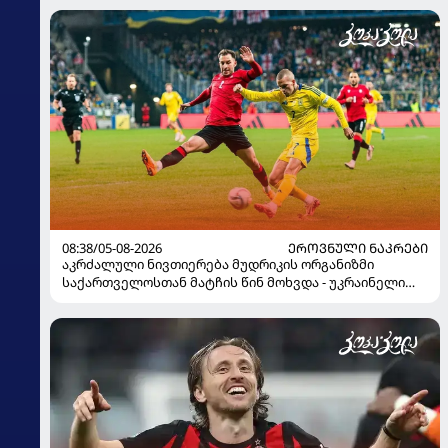
08:38/05-08-2026
ᲔᲠᲝᲕᲜᲣᲚᲘ ᲜᲐᲙᲠᲔᲑᲘ
აკრძალული ნივთიერება მუდრიკის ორგანიზმი
საქართველოსთან მატჩის წინ მოხვდა - უკრაინელი
ჟურნალისტი ფეხბურთელის დისკვალიფიკაციაზე
ინფორმაციას ავრცელებს