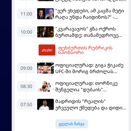
ჩვენ დინასტიის შექმნა
"ვერ ვხვდები, ამ კაცმა მეტი
გვსურს" - მიკელ არტეტა
11:00
რაღა უნდა ჩაიდინოს?" -
ფიგუ ინფანტინოს
"კვარავაჯოს" გზა ოქროს
გადადგომას მოითხოვს
10:00
ბურთამდე: თანამედროვე
ქართული ზღაპარი
ფეხბურთის რუბრიკის
13:47
სპონსორი
ოფიციალურად: გიგა ჭიკაძე
09:00
UFC-ში მორიგ ბრძოლას
სექტემბერში გამართავს
ოფიციალურად: თორნიკე
08:30
შენგელია "დუბაის"
კალათბურთელია
მადრიდის "რეალის"
07:50
უჩვეულო ქმედება და დიდი
კომპრომისი - ვინისიუსის
მომავალი გადაწყდა
ყველას ნახვა