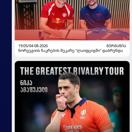
19:05/04-08-2026
ᲒᲔᲠᲛᲐᲜᲘᲐ
ნორვეგიის ნაკრების მეკარე "ლაიფციგში" დაბრუნდა