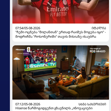
07:54/05-08-2026
ᲘᲢᲐᲚᲘᲐ
"ჩემი ოცნება "მილანთან" ერთად რაიმეს მოგება იყო" -
მოდრიჩმა "როსონერიში" თავის მისიაზე ისაუბრა
07:12/05-08-2026
ᲡᲮᲕᲐ ᲡᲐᲮᲔᲝᲑᲔᲑᲘ
Hisense წარმოგიდგენთ გზავნილს „ინოვაციები