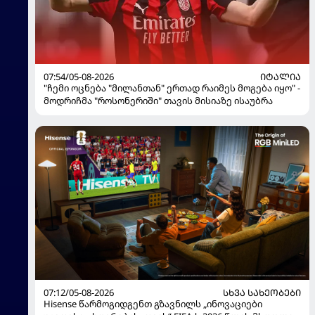
07:54/05-08-2026
ᲘᲢᲐᲚᲘᲐ
"ჩემი ოცნება "მილანთან" ერთად რაიმეს მოგება იყო" -
მოდრიჩმა "როსონერიში" თავის მისიაზე ისაუბრა
07:12/05-08-2026
ᲡᲮᲕᲐ ᲡᲐᲮᲔᲝᲑᲔᲑᲘ
Hisense წარმოგიდგენთ გზავნილს „ინოვაციები