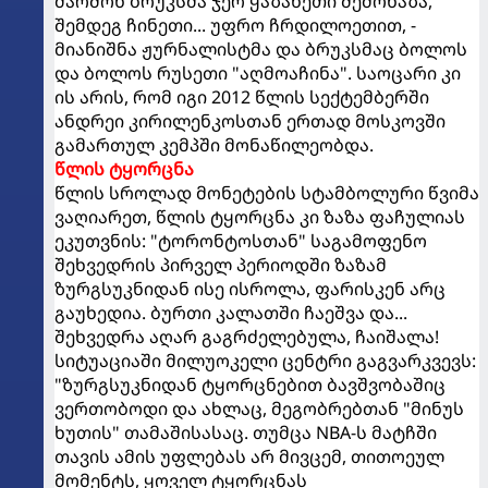
მარშონ ბრუკსმა ჯერ ყაზახეთი შემოხაზა,
შემდეგ ჩინეთი... უფრო ჩრდილოეთით, -
მიანიშნა ჟურნალისტმა და ბრუკსმაც ბოლოს
და ბოლოს რუსეთი "აღმოაჩინა". საოცარი კი
ის არის, რომ იგი 2012 წლის სექტემბერში
ანდრეი კირილენკოსთან ერთად მოსკოვში
გამართულ კემპში მონაწილეობდა.
წლის ტყორცნა
წლის სროლად მონეტების სტამბოლური წვიმა
ვაღიარეთ, წლის ტყორცნა კი ზაზა ფაჩულიას
ეკუთვნის: "ტორონტოსთან" საგამოფენო
შეხვედრის პირველ პერიოდში ზაზამ
ზურგსუკნიდან ისე ისროლა, ფარისკენ არც
გაუხედია. ბურთი კალათში ჩაეშვა და...
შეხვედრა აღარ გაგრძელებულა, ჩაიშალა!
სიტუაციაში მილუოკელი ცენტრი გაგვარკვევს:
"ზურგსუკნიდან ტყორცნებით ბავშვობაშიც
ვერთობოდი და ახლაც, მეგობრებთან "მინუს
ხუთის" თამაშისასაც. თუმცა NBA-ს მატჩში
თავის ამის უფლებას არ მივცემ, თითოეულ
მომენტს, ყოველ ტყორცნას