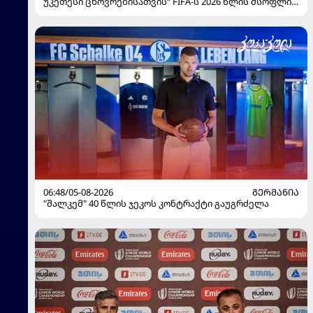
უკეთესი ცხოვრებისათვის“ FIFA-ს 2026 წლის მსოფლიო
ჩემპიონატზე
06:48/05-08-2026
ᲒᲔᲠᲛᲐᲜᲘᲐ
"შალკემ" 40 წლის ჯეკოს კონტრაქტი გაუგრძელა