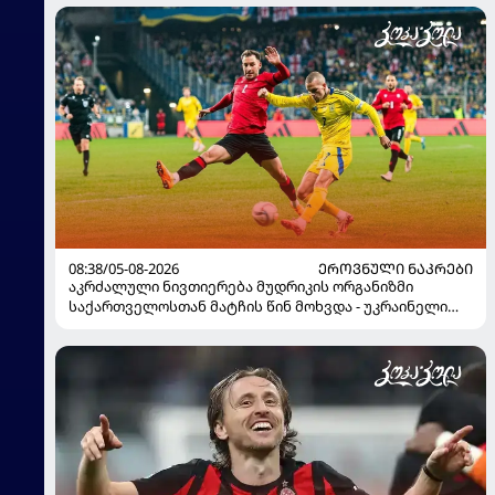
08:38/05-08-2026
ᲔᲠᲝᲕᲜᲣᲚᲘ ᲜᲐᲙᲠᲔᲑᲘ
აკრძალული ნივთიერება მუდრიკის ორგანიზმი
საქართველოსთან მატჩის წინ მოხვდა - უკრაინელი
ჟურნალისტი ფეხბურთელის დისკვალიფიკაციაზე
ინფორმაციას ავრცელებს