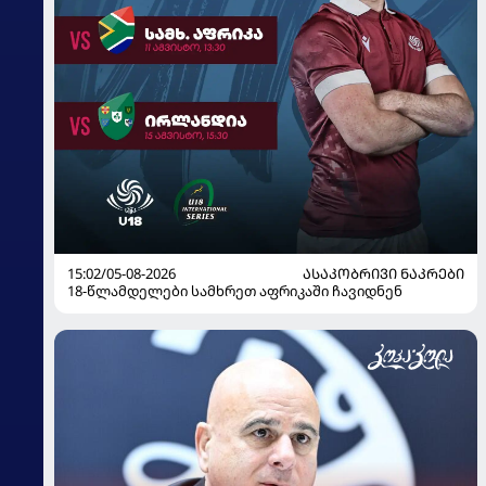
15:02/05-08-2026
ᲐᲡᲐᲙᲝᲑᲠᲘᲕᲘ ᲜᲐᲙᲠᲔᲑᲘ
18-წლამდელები სამხრეთ აფრიკაში ჩავიდნენ