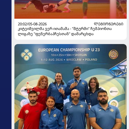
20:02/05-08-2026
ᲚᲔᲒᲘᲝᲜᲔᲠᲔᲑᲘ
კიტეიშვილმა ვერ ითამაშა - "შტურმი" ჩემპიონთა
ლიგაზე "ფენერბაჰჩესთან" დამარცხდა