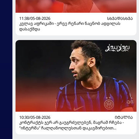
11:38/05-08-2026
ᲡᲮᲕᲐᲓᲐᲡᲮᲕᲐ
კვლავ აფრიკაში - ერვე რენარი ნაცნობ ადგილას
დასაქმდა
10:30/05-08-2026
ᲘᲢᲐᲚᲘᲐ
კონტრაქტს ჯერ არ გაუგრძელებენ, მაგრამ რჩება -
"ინტერმა" ჩალღანოღლუსთან დაკავშირებით
გადაწყვეტილება მიიღო