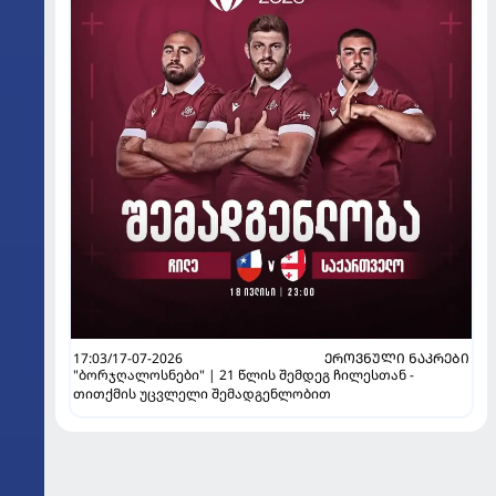
17:03/17-07-2026
ᲔᲠᲝᲕᲜᲣᲚᲘ ᲜᲐᲙᲠᲔᲑᲘ
"ბორჯღალოსნები" | 21 წლის შემდეგ ჩილესთან -
თითქმის უცვლელი შემადგენლობით