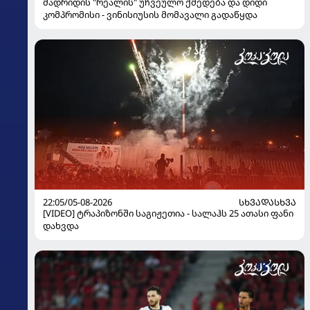
მადრიდის "რეალის" უჩვეულო ქმედება და დიდი
კომპრომისი - ვინისიუსის მომავალი გადაწყდა
22:05/05-08-2026
ᲡᲮᲕᲐᲓᲐᲡᲮᲕᲐ
[VIDEO] ტრაპიზონში საგიჟეთია - სალაჰს 25 ათასი ფანი
დახვდა