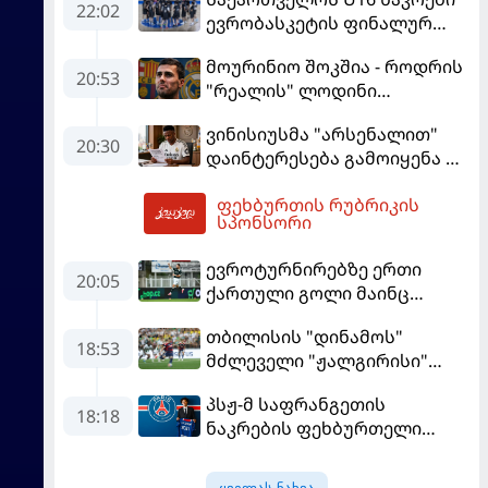
22:02
ევრობასკეტის ფინალურ
ეტაპზე – A დივიზიონში
მოურინიო შოკშია - როდრის
ასპარეზობას იწყებს
20:53
"რეალის" ლოდინი
მობეზრდა და
ვინისიუსმა "არსენალით"
"ბარსელონაში" გადადის
20:30
დაინტერესება გამოიყენა და
"რეალთან" კონტრაქტი
ფეხბურთის რუბრიკის
მომგებიანად გააგრძელა
03:17
სპონსორი
ევროტურნირებზე ერთი
20:05
ქართული გოლი მაინც
გავიდა
თბილისის "დინამოს"
18:53
მძლეველი "ჟალგირისი"
სახლში "ჰაიდუკთან"
პსჟ-მ საფრანგეთის
განადგურდა
18:18
ნაკრების ფეხბურთელი
დაიმატა