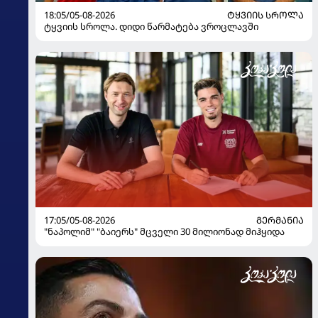
18:05/05-08-2026
ᲢᲧᲕᲘᲘᲡ ᲡᲠᲝᲚᲐ
ტყვიის სროლა. დიდი წარმატება ვროცლავში
17:05/05-08-2026
ᲒᲔᲠᲛᲐᲜᲘᲐ
"ნაპოლიმ" "ბაიერს" მცველი 30 მილიონად მიჰყიდა